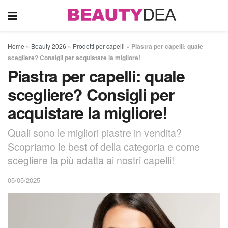
Home
»
Beauty 2026
»
Prodotti per capelli
»
Piastra per capelli: quale
scegliere? Consigli per acquistare la migliore!
Piastra per capelli: quale
scegliere? Consigli per
acquistare la migliore!
Quali sono le migliori piastre in vendita?
Scopriamo le best of della categoria e come
scegliere la più adatta ai nostri capelli!
05/05/2025