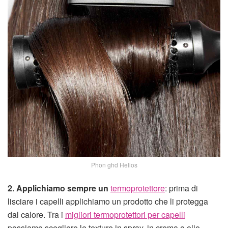
Phon ghd Helios
2. Applichiamo sempre un
termoprotettore
: prima di
lisciare i capelli applichiamo un prodotto che li protegga
dal calore. Tra i
migliori termoprotettori per capelli
possiamo scegliere le texture in spray, in crema o olio.