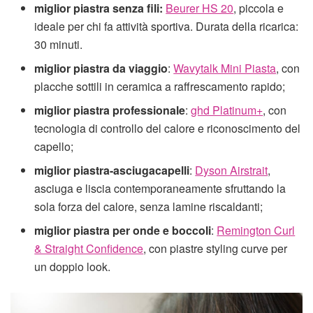
miglior piastra senza fili:
Beurer HS 20
, piccola e
ideale per chi fa attività sportiva. Durata della ricarica:
30 minuti.
miglior piastra da viaggio
:
Wavytalk Mini Piasta
, con
placche sottili in ceramica a raffrescamento rapido;
miglior piastra professionale
:
ghd Platinum+
, con
tecnologia di controllo del calore e riconoscimento del
capello;
miglior piastra-asciugacapelli
:
Dyson Airstrait
,
asciuga e liscia contemporaneamente sfruttando la
sola forza del calore, senza lamine riscaldanti;
miglior piastra per onde e boccoli
:
Remington Curl
& Straight Confidence
, con piastre styling curve per
un doppio look.