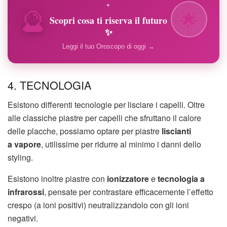
🔮
✦
🌟
Scopri cosa ti riserva il futuro
✨
Leggi il tuo Oroscopo di oggi →
4. TECNOLOGIA
Esistono differenti tecnologie per lisciare i capelli. Oltre
alle classiche piastre per capelli che sfruttano il calore
delle placche, possiamo optare per piastre
liscianti
a vapore
, utilissime per ridurre al minimo i danni dello
styling.
Esistono inoltre piastre con
ionizzatore
e
tecnologia a
infrarossi
, pensate per contrastare efficacemente l’effetto
crespo (a ioni positivi) neutralizzandolo con gli ioni
negativi.