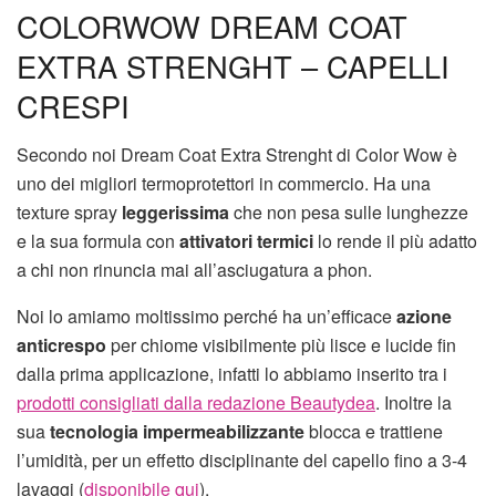
COLORWOW DREAM COAT
EXTRA STRENGHT – CAPELLI
CRESPI
Secondo noi Dream Coat Extra Strenght di Color Wow è
uno dei migliori termoprotettori in commercio. Ha una
texture spray
leggerissima
che non pesa sulle lunghezze
e la sua formula con
attivatori termici
lo rende il più adatto
a chi non rinuncia mai all’asciugatura a phon.
Noi lo amiamo moltissimo perché ha un’efficace
azione
anticrespo
per chiome visibilmente più lisce e lucide fin
dalla prima applicazione, infatti lo abbiamo inserito tra i
prodotti consigliati dalla redazione Beautydea
. Inoltre la
sua
tecnologia impermeabilizzante
blocca e trattiene
l’umidità, per un effetto disciplinante del capello fino a 3-4
lavaggi (
disponibile qui
).