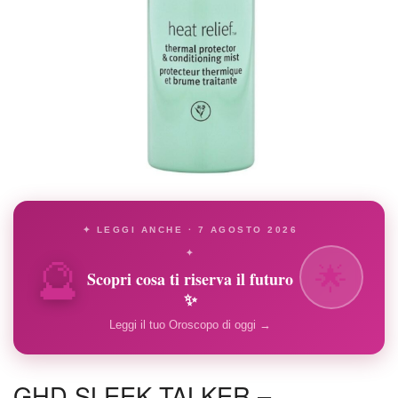
✦ LEGGI ANCHE · 7 AGOSTO 2026
🔮
✦
🌟
Scopri cosa ti riserva il futuro
✨
Leggi il tuo Oroscopo di oggi →
GHD SLEEK TALKER –