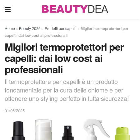
Home
»
Beauty 2026
»
Prodotti per capelli
»
Migliori termoprotettori per
capelli: dai low cost ai professionali
Migliori termoprotettori per
capelli: dai low cost ai
professionali
Il termoprotettore per capelli è un prodotto
fondamentale per la cura delle chiome e per
ottenere uno styling perfetto in tutta sicurezza!
01/06/2025