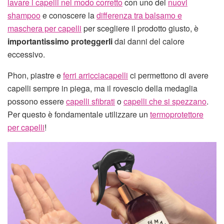
lavare i capelli nel modo corretto
con uno dei
nuovi
shampoo
e conoscere la
differenza tra balsamo e
maschera per capelli
per scegliere il prodotto giusto, è
importantissimo proteggerli
dai danni del calore
eccessivo.
Phon, piastre e
ferri arricciacapelli
ci permettono di avere
capelli sempre in piega, ma il rovescio della medaglia
possono essere
capelli sfibrati
o
capelli che si spezzano
.
Per questo è fondamentale utilizzare un
termoprotettore
per capelli
!