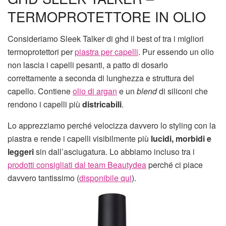
TERMOPROTETTORE IN OLIO
Consideriamo Sleek Talker di ghd il best of tra i migliori
termoprotettori per
piastra per capelli
. Pur essendo un olio
non lascia i capelli pesanti, a patto di dosarlo
correttamente a seconda di lunghezza e struttura del
capello. Contiene
olio di argan
e un
blend
di siliconi che
rendono i capelli più
districabili
.
Lo apprezziamo perché velocizza davvero lo styling con la
piastra e rende i capelli visibilmente più
lucidi, morbidi e
leggeri
sin dall’asciugatura. Lo abbiamo incluso tra i
prodotti consigliati dal team Beautydea
perché ci piace
davvero tantissimo (
disponibile qui
).