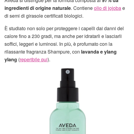
Aveda si distingue per la formula composta al
97% da
ingredienti di origine naturale
. Contiene
olio di jojoba
e
di semi di girasole certificati biologici.
È studiato non solo per proteggere i capelli dai danni del
calore fino a 230 gradi, ma anche per idratarli e lasciarli
soffici, leggeri e luminosi. In più, è profumato con la
rilassante fragranza Shampure, con
lavanda e ylang
ylang
(
reperibile qui
).