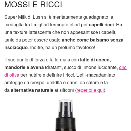
MOSSI E RICCI
Super Milk di Lush si è meritatamente guadagnato la
medaglia tra i migliori termoprotettori per
capelli ricci
. Ha
una texture lattescente che non appesantisce i capelli,
tanto da poter essere usato
anche come balsamo senza
risciacquo
. Inoltre, ha un profumo favoloso!
Il suo punto di forza è la formula con
latte di cocco,
mandorle e avena
idratanti, succo di limone lucidante,
olio
di oliva
per nutrire e definire i ricci. L’etil-macadamiato
protegge da crespo, umidità e danni da calore e fa
da
alternativa naturale
ai siliconi (
reperibile qui
).