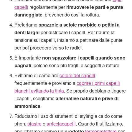
capelli
regolarmente per
rimuovere le parti e punte
danneggiate
, prevenendo così la rottura.
Preferiamo
spazzole a setole morbide o pettini a
denti larghi
per districare i capelli. Per ridurre la
tensione sui capelli, iniziamo a pettinare dalle punte
per poi procedere verso le radici.
È importante
non
spazzolare i capelli quando sono
bagnati
, poiché sono più fragili e soggetti a rotture.
Evitiamo di cambiare
colore dei capelli
frequentemente e proviamo a
coprire i primi capelli
bianchi evitando la tinta
. Se proprio dobbiamo tingere
i capelli, scegliamo
alternative naturali e prive di
ammoniaca
.
Riduciamo l’uso di strumenti di styling a caldo come
phon,
piastre
e
arricciacapelli
. Quando li utilizziamo,
applichiamo sempre un
prodotto
termoprotettore
per