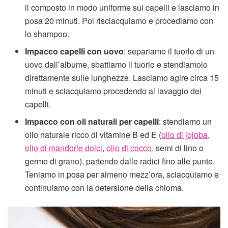
il composto in modo uniforme sui capelli e lasciamo in
posa 20 minuti. Poi risciacquiamo e procediamo con
lo shampoo.
Impacco capelli con uovo
: separiamo il tuorlo di un
uovo dall’albume, sbattiamo il tuorlo e stendiamolo
direttamente sulle lunghezze. Lasciamo agire circa 15
minuti e sciacquiamo procedendo al lavaggio dei
capelli.
Impacco con oli naturali per capelli
: stendiamo un
olio naturale ricco di vitamine B ed E (
olio di jojoba
,
olio di mandorle dolci
,
olio di cocco
, semi di lino o
germe di grano), partendo dalle radici fino alle punte.
Teniamo in posa per almeno mezz’ora, sciacquiamo e
continuiamo con la detersione della chioma.