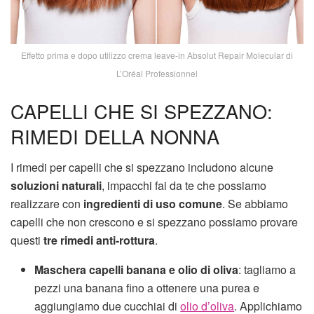
Effetto prima e dopo utilizzo crema leave-in Absolut Repair Molecular di
L’Oréal Professionnel
CAPELLI CHE SI SPEZZANO:
RIMEDI DELLA NONNA
I rimedi per capelli che si spezzano includono alcune
soluzioni naturali
, impacchi fai da te che possiamo
realizzare con
ingredienti di uso comune
. Se abbiamo
capelli che non crescono e si spezzano possiamo provare
questi
tre rimedi anti-rottura
.
Maschera capelli banana e olio di oliva
: tagliamo a
pezzi una banana fino a ottenere una purea e
aggiungiamo due cucchiai di
olio d’oliva
. Applichiamo