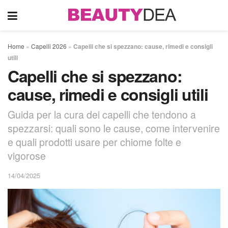
Home
»
Capelli 2026
»
Capelli che si spezzano: cause, rimedi e consigli
utili
Capelli che si spezzano:
cause, rimedi e consigli utili
Guida per la cura dei capelli che tendono a
spezzarsi: quali sono le cause, come intervenire
e quali prodotti usare per chiome folte e
vigorose
14/04/2025