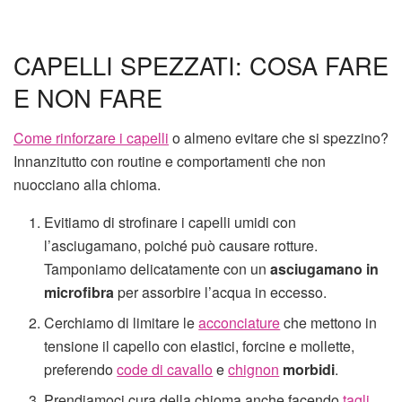
CAPELLI SPEZZATI: COSA FARE
E NON FARE
Come rinforzare i capelli
o almeno evitare che si spezzino?
Innanzitutto con routine e comportamenti che non
nuocciano alla chioma.
Evitiamo di strofinare i capelli umidi con
l’asciugamano, poiché può causare rotture.
Tamponiamo delicatamente con un
asciugamano in
microfibra
per assorbire l’acqua in eccesso.
Cerchiamo di limitare le
acconciature
che mettono in
tensione il capello con elastici, forcine e mollette,
preferendo
code di cavallo
e
chignon
morbidi
.
Prendiamoci cura della chioma anche facendo
tagli