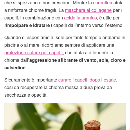
che si spezzano e non crescono. Mentre la
cheratina
aiuta
a rinforzare chiome fragili. La
maschera al collagene
per i
capelli, in combinazione con
acido ialuronico
, è utile per
rimpolpare e idratare
i capelli dall’interno verso l’esterno.
Quando ci esponiamo al sole per tanto tempo o andiamo in
piscina o al mare, ricordiamo sempre di applicare una
protezione solare per capelli
, che aiuta a difendere la
chioma dall’
aggressione sfibrante di vento, sole, cloro e
salsedine
.
Sicuramente è importante
curare i capelli dopo l’estate
,
così da recuperare la chioma messa a dura prova da
secchezza e opacità.