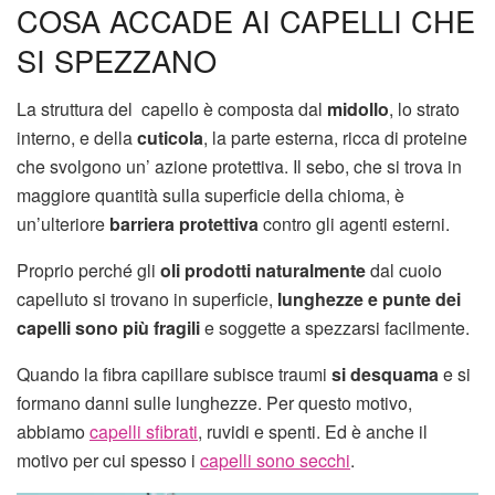
COSA ACCADE AI CAPELLI CHE
SI SPEZZANO
La struttura del capello è composta dal
midollo
, lo strato
interno, e della
cuticola
, la parte esterna, ricca di proteine
che svolgono un’ azione protettiva. Il sebo, che si trova in
maggiore quantità sulla superficie della chioma, è
un’ulteriore
barriera protettiva
contro gli agenti esterni.
Proprio perché gli
oli prodotti naturalmente
dal cuoio
capelluto si trovano in superficie,
lunghezze e punte dei
capelli sono più fragili
e soggette a spezzarsi facilmente.
Quando la fibra capillare subisce traumi
si desquama
e si
formano danni sulle lunghezze. Per questo motivo,
abbiamo
capelli sfibrati
, ruvidi e spenti. Ed è anche il
motivo per cui spesso i
capelli sono secchi
.