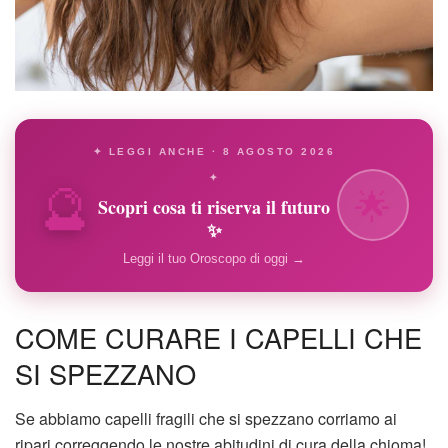
✦ LEGGI ANCHE · 8 AGOSTO 2026
🔮
✦
🌟
Scopri cosa ti riserva il futuro
✨
Leggi il tuo Oroscopo di oggi →
COME CURARE I CAPELLI CHE
SI SPEZZANO
Se abbiamo capelli fragili che si spezzano corriamo ai
ripari correggendo le nostre abitudini di cura della chioma!