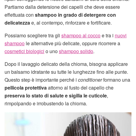
Partiamo dalla detersione dei capelli che deve essere
effettuata con
shampoo in grado di detergere con
delicatezza
e, al contempo, rinforzare e fortificare.
Possiamo scegliere tra gli
shampoo al cocco
e tra i
nuovi
shampoo
le alternative più delicate, oppure ricorrere a
cosmetici biologici
o uno
shampoo solido
.
Dopo il lavaggio delicato della chioma, bisogna applicare
un balsamo idratante su tutte le lunghezze fino alle punte.
Questo step è importante perché i
conditioner
formano una
pellicola protettiva
attorno al fusto del capello che
preserva lo stato di salute e sigilla le cuticole
,
rimpolpando e irrobustendo la chioma.