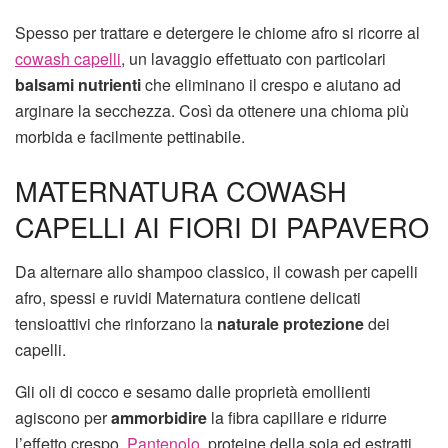
Spesso per trattare e detergere le chiome afro si ricorre al
cowash capelli
, un lavaggio effettuato con particolari
balsami nutrienti
che eliminano il crespo e aiutano ad
arginare la secchezza. Così da ottenere una chioma più
morbida e facilmente pettinabile.
MATERNATURA COWASH
CAPELLI AI FIORI DI PAPAVERO
Da alternare allo shampoo classico, il cowash per capelli
afro, spessi e ruvidi Maternatura contiene delicati
tensioattivi che rinforzano la
naturale protezione
dei
capelli.
Gli oli di cocco e sesamo dalle proprietà emollienti
agiscono per
ammorbidire
la fibra capillare e ridurre
l’effetto crespo.
Pantenolo
, proteine della soia ed estratti