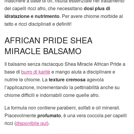
maschere a base di oli, risulta essenziale nel trattamento
dei capelli ricci afro, che necessitano
dosi plus di
idratazione e nutrimento
. Per avere chiome morbide al
tatto e ricci disciplinati e definiti!
AFRICAN PRIDE SHEA
MIRACLE BALSAMO
Il balsamo senza risciacquo Shea Miracle African Pride a
base di
burro di karitè
e mango aiuta a disciplinare e
nutrire le chiome. La
texture
cremosa
agevola
l’applicazione, incrementando la pettinabilità anche su
chiome difficili e indomabili come quelle afro.
La formula non contiene parabeni, solfati e oli minerali.
Piacevolmente
profumato
, è una vera coccola per capelli
ricci (
disponibile qui
).