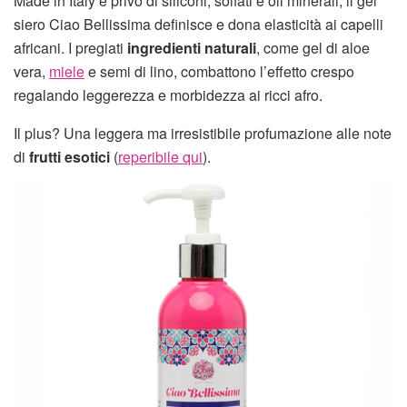
Made in Italy e privo di siliconi, solfati e oli minerali, il gel
siero Ciao Bellissima definisce e dona elasticità ai capelli
africani. I pregiati
ingredienti naturali
, come gel di aloe
vera,
miele
e semi di lino, combattono l’effetto crespo
regalando leggerezza e morbidezza ai ricci afro.
Il plus? Una leggera ma irresistibile profumazione alle note
di
frutti esotici
(
reperibile qui
).