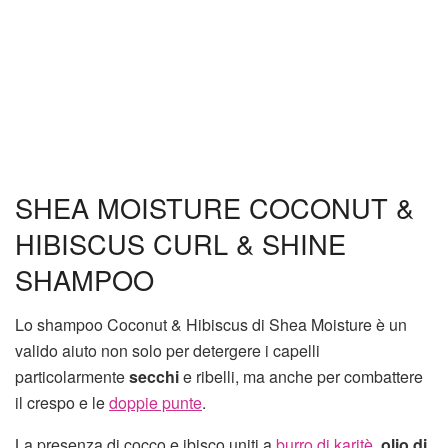
SHEA MOISTURE COCONUT &
HIBISCUS CURL & SHINE
SHAMPOO
Lo shampoo Coconut & Hibiscus di Shea Moisture è un
valido aiuto non solo per detergere i capelli
particolarmente
secchi
e ribelli, ma anche per combattere
il crespo e le
doppie punte
.
La presenza di cocco e ibisco uniti a
burro di karitè
,
olio di