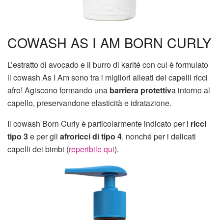
COWASH AS I AM BORN CURLY
L’estratto di avocado e il burro di karité con cui è formulato
il cowash As I Am sono tra i migliori alleati dei capelli ricci
afro! Agiscono formando una
barriera protettiv
a intorno al
capello, preservandone elasticità e idratazione.
Il cowash Born Curly è particolarmente indicato per i
ricci
tipo 3
e per gli
afroricci di tipo 4
, nonché per i delicati
capelli dei bimbi (
reperibile qui
).