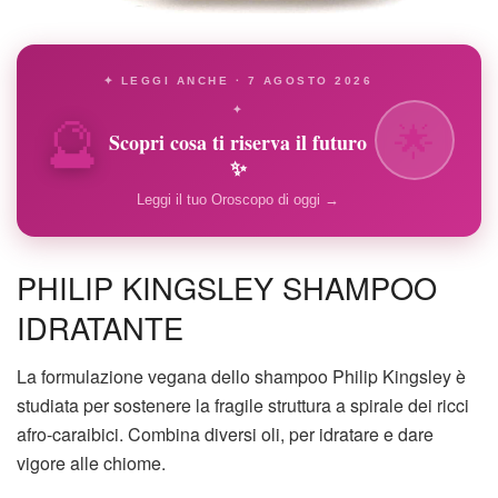
✦ LEGGI ANCHE · 7 AGOSTO 2026
🔮
✦
🌟
Scopri cosa ti riserva il futuro
✨
Leggi il tuo Oroscopo di oggi →
PHILIP KINGSLEY SHAMPOO
IDRATANTE
La formulazione vegana dello shampoo Philip Kingsley è
studiata per sostenere la fragile struttura a spirale dei ricci
afro-caraibici. Combina diversi oli, per idratare e dare
vigore alle chiome.