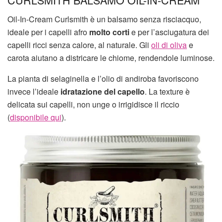
Oil-In-Cream Curlsmith è un balsamo senza risciacquo,
ideale per i capelli afro
molto corti
e per l’asciugatura dei
capelli ricci senza calore, al naturale. Gli
oli di oliva
e
carota aiutano a districare le chiome, rendendole luminose.
La pianta di selaginella e l’olio di andiroba favoriscono
invece l’ideale
idratazione del capello
. La texture è
delicata sui capelli, non unge o irrigidisce il riccio
(
disponibile qui
).