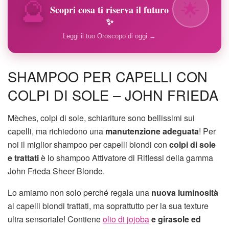
🔮
🌟
Scopri cosa ti riserva il futuro
✨
Leggi il tuo Oroscopo di oggi →
SHAMPOO PER CAPELLI CON
COLPI DI SOLE – JOHN FRIEDA
Mèches, colpi di sole, schiariture sono bellissimi sui
capelli, ma richiedono una
manutenzione adeguata
! Per
noi il miglior shampoo per capelli biondi con
colpi di sole
e trattati
è lo shampoo Attivatore di Riflessi della gamma
John Frieda Sheer Blonde.
Lo amiamo non solo perché regala una
nuova luminosità
ai capelli biondi trattati, ma soprattutto per la sua texture
ultra sensoriale! Contiene
olio di jojoba
e girasole ed