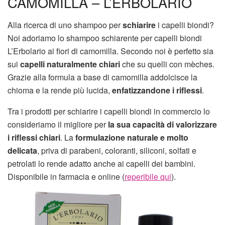
CAMOMILLA – L’ERBOLARIO
Alla ricerca di uno shampoo per
schiarire
i capelli biondi?
Noi adoriamo lo shampoo schiarente per capelli biondi
L’Erbolario ai fiori di camomilla. Secondo noi è perfetto sia
sui
capelli naturalmente chiari
che su quelli con mèches.
Grazie alla formula a base di camomilla addolcisce la
chioma e la rende più lucida,
enfatizzandone i riflessi
.
Tra i prodotti per schiarire i capelli biondi in commercio lo
consideriamo il migliore per
la sua capacità di valorizzare
i riflessi chiari
. La
formulazione naturale e molto
delicata
, priva di parabeni, coloranti, siliconi, solfati e
petrolati lo rende adatto anche ai capelli dei bambini.
Disponibile in farmacia e online (
reperibile qui
).