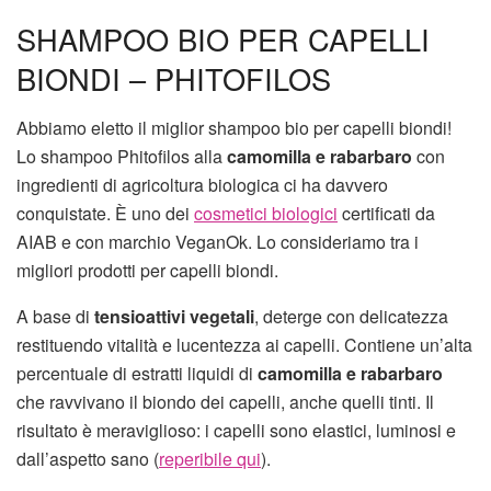
SHAMPOO BIO PER CAPELLI
BIONDI – PHITOFILOS
Abbiamo eletto il miglior shampoo bio per capelli biondi!
Lo shampoo Phitofilos alla
camomilla e rabarbaro
con
ingredienti di agricoltura biologica ci ha davvero
conquistate. È uno dei
cosmetici biologici
certificati da
AIAB e con marchio VeganOk. Lo consideriamo tra i
migliori prodotti per capelli biondi.
A base di
tensioattivi
vegetali
, deterge con delicatezza
restituendo vitalità e lucentezza ai capelli. Contiene un’alta
percentuale di estratti liquidi di
camomilla e rabarbaro
che ravvivano il biondo dei capelli, anche quelli tinti. Il
risultato è meraviglioso: i capelli sono elastici, luminosi e
dall’aspetto sano (
reperibile qui
).