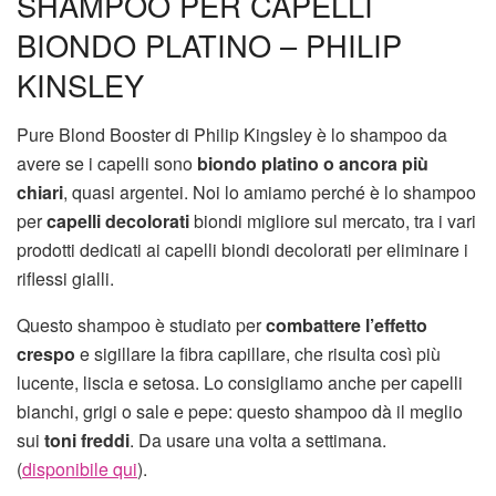
SHAMPOO PER CAPELLI
BIONDO PLATINO – PHILIP
KINSLEY
Pure Blond Booster di Philip Kingsley è lo shampoo da
avere se i capelli sono
biondo platino o ancora più
chiari
, quasi argentei. Noi lo amiamo perché è lo shampoo
per
capelli decolorati
biondi migliore sul mercato, tra i vari
prodotti dedicati ai capelli biondi decolorati per eliminare i
riflessi gialli.
Questo shampoo è studiato per
combattere l’effetto
crespo
e sigillare la fibra capillare, che risulta così più
lucente, liscia e setosa. Lo consigliamo anche per capelli
bianchi, grigi o sale e pepe: questo shampoo dà il meglio
sui
toni freddi
. Da usare una volta a settimana.
(
disponibile qui
).