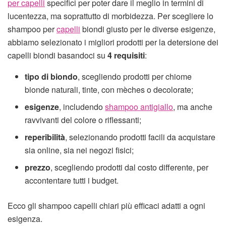
per capelli
specifici per poter dare il meglio in termini di
lucentezza, ma soprattutto di morbidezza. Per scegliere lo
shampoo per
capelli
biondi giusto per le diverse esigenze,
abbiamo selezionato i migliori prodotti per la detersione dei
capelli biondi basandoci su
4 requisiti
:
tipo di biondo
, scegliendo prodotti per chiome
bionde naturali, tinte, con mèches o decolorate;
esigenze
, includendo
shampoo antigiallo
, ma anche
ravvivanti del colore o riflessanti;
reperibilità
, selezionando prodotti facili da acquistare
sia online, sia nei negozi fisici;
prezzo
, scegliendo prodotti dal costo differente, per
accontentare tutti i budget.
Ecco gli shampoo capelli chiari più efficaci adatti a ogni
esigenza.