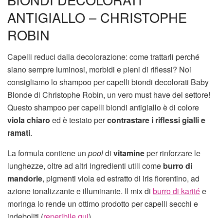
ANTIGIALLO – CHRISTOPHE
ROBIN
Capelli reduci dalla decolorazione: come trattarli perché
siano sempre luminosi, morbidi e pieni di riflessi? Noi
consigliamo lo shampoo per capelli biondi decolorati Baby
Blonde di Christophe Robin, un vero must have del settore!
Questo shampoo per capelli biondi antigiallo è di colore
viola chiaro
ed è testato per
contrastare i riflessi gialli e
ramati
.
La formula contiene un
pool
di
vitamine
per rinforzare le
lunghezze, oltre ad altri ingredienti utili come
burro di
mandorle
, pigmenti viola ed estratto di iris fiorentino, ad
azione tonalizzante e illuminante. Il mix di
burro di karité
e
moringa lo rende un ottimo prodotto per capelli secchi e
indeboliti (
reperibile qui
).