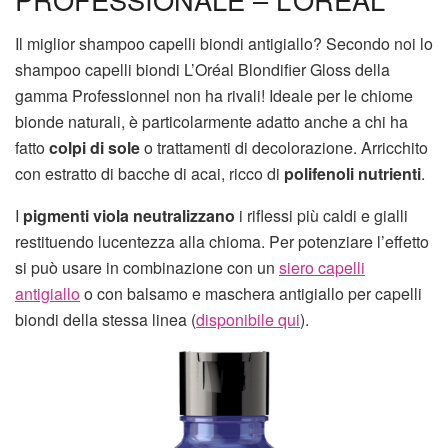
Il miglior shampoo capelli biondi antigiallo? Secondo noi lo
shampoo capelli biondi L’Oréal Blondifier Gloss della
gamma Professionnel non ha rivali! Ideale per le chiome
bionde naturali, è particolarmente adatto anche a chi ha
fatto
colpi di sole
o trattamenti di decolorazione. Arricchito
con estratto di bacche di acai, ricco di
polifenoli nutrienti
.
I
pigmenti viola
neutralizzano
i riflessi più caldi e gialli
restituendo lucentezza alla chioma. Per potenziare l’effetto
si può usare in combinazione con un
siero capelli
antigiallo
o con balsamo e maschera antigiallo per capelli
biondi della stessa linea (
disponibile qui
).