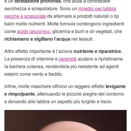
è un’
idratazione profonda
, che aiuta a contrastare
secchezza e screpolature. Sono un
rimedio per labbra
secche e screpolate
da alternare a prodotti naturali o lip
balm molto nutrienti. Molte formule contengono ingredienti
come
acido ialuronico
, glicerina e burri e oli vegetali, che
richiamano e sigillano l’acqua
nei tessuti.
Altro effetto importante è l’azione
nutriente e riparatrice
.
La presenza di vitamine e
ceramidi
aiutano a ripristinarne
la barriera cutanea, rendendola più resistente ad agenti
esterni come vento e freddo.
Infine, molte maschere offrono un leggero effetto
levigante
e rimpolpante
, attenuando le piccole pieghe del contorno
e donando alle labbra un aspetto più turgido e liscio.