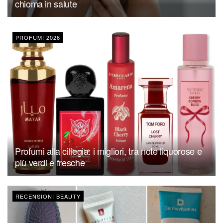
chioma in salute
PROFUMI 2026
Profumi alla ciliegia: i migliori, tra note liquorose e
più verdi e fresche
RECENSIONI BEAUTY