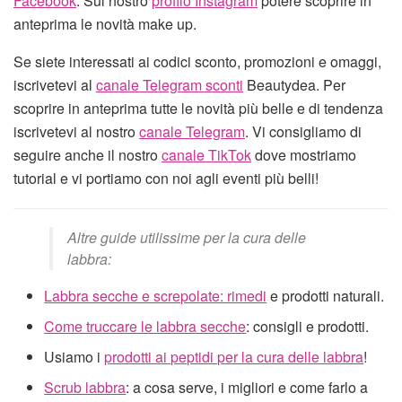
Facebook
. Sul nostro
profilo Instagram
potere scoprire in
anteprima le novità make up.
Se siete interessati ai codici sconto, promozioni e omaggi,
iscrivetevi al
canale Telegram sconti
Beautydea. Per
scoprire in anteprima tutte le novità più belle e di tendenza
iscrivetevi al nostro
canale Telegram
. Vi consigliamo di
seguire anche il nostro
canale TikTok
dove mostriamo
tutorial e vi portiamo con noi agli eventi più belli!
Altre guide utilissime per la cura delle
labbra:
Labbra secche e screpolate: rimedi
e prodotti naturali.
Come truccare le labbra secche
: consigli e prodotti.
Usiamo i
prodotti ai peptidi per la cura delle labbra
!
Scrub labbra
: a cosa serve, i migliori e come farlo a