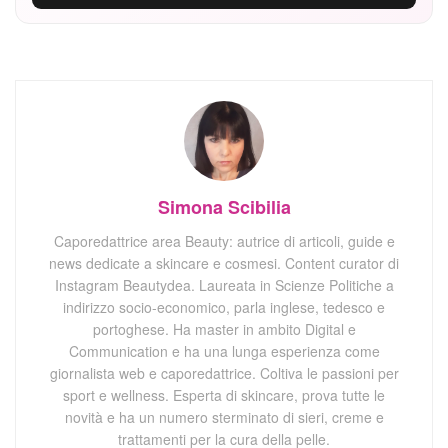
Simona Scibilia
Caporedattrice area Beauty: autrice di articoli, guide e
news dedicate a skincare e cosmesi. Content curator di
Instagram Beautydea. Laureata in Scienze Politiche a
indirizzo socio-economico, parla inglese, tedesco e
portoghese. Ha master in ambito Digital e
Communication e ha una lunga esperienza come
giornalista web e caporedattrice. Coltiva le passioni per
sport e wellness. Esperta di skincare, prova tutte le
novità e ha un numero sterminato di sieri, creme e
trattamenti per la cura della pelle.