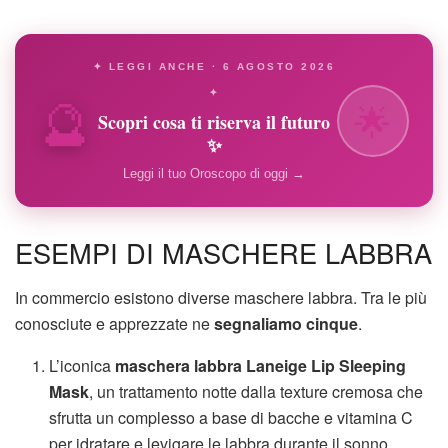
✦ LEGGI ANCHE · 6 AGOSTO 2026
🔮
✦
🌟
Scopri cosa ti riserva il futuro
✨
Leggi il tuo Oroscopo di oggi →
ESEMPI DI MASCHERE LABBRA
In commercio esistono diverse maschere labbra. Tra le più
conosciute e apprezzate ne
segnaliamo
cinque
.
L’iconica
maschera labbra Laneige Lip Sleeping
Mask
, un trattamento notte dalla texture cremosa che
sfrutta un complesso a base di bacche e vitamina C
per idratare e levigare le labbra durante il sonno.