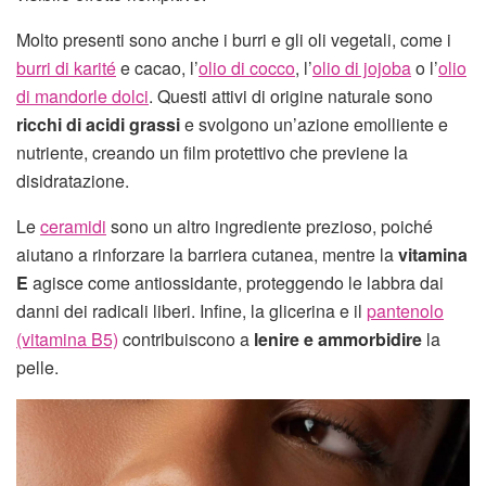
Molto presenti sono anche i burri e gli oli vegetali, come i
burri di karité
e cacao, l’
olio di cocco
, l’
olio di jojoba
o l’
olio
di mandorle dolci
. Questi attivi di origine naturale sono
ricchi di acidi grassi
e svolgono un’azione emolliente e
nutriente, creando un film protettivo che previene la
disidratazione.
Le
ceramidi
sono un altro ingrediente prezioso, poiché
aiutano a rinforzare la barriera cutanea, mentre la
vitamina
E
agisce come antiossidante, proteggendo le labbra dai
danni dei radicali liberi. Infine, la glicerina e il
pantenolo
(vitamina B5)
contribuiscono a
lenire e ammorbidire
la
pelle.