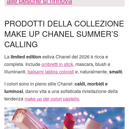
alle pesche si rinnova
PRODOTTI DELLA COLLEZIONE
MAKE UP CHANEL SUMMER’S
CALLING
La
limited edition
estiva Chanel del 2026 è ricca e
completa. Include
ombretti in stick
, mascara, blush e
illuminanti,
balsami labbra colorati
e, naturalmente,
smalti
.
I colori sono in pieno stile Chanel:
caldi, morbidi e
luminosi
, danno vita a una sofisticata rivisitazione della
tendenza
make up dei colori pastello
.