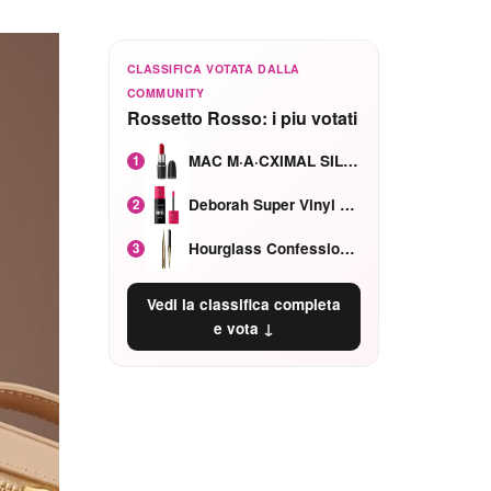
CLASSIFICA VOTATA DALLA
COMMUNITY
Rossetto Rosso: i piu votati
MAC M·A·CXIMAL SILKY MATTE Red Rock mat
1
Deborah Super Vinyl Shake Rosa Ciliegia
2
Hourglass Confession Ricaricabile Ultra Preciso Ad Alta Intensità Secretly Classic Red
3
Vedi la classifica completa
e vota ↓