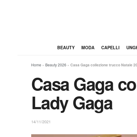
BEAUTY
MODA
CAPELLI
UNG
Home
»
Beauty 2026
»
Casa Gaga collezione trucco Natale 2
Casa Gaga col
Lady Gaga
14/11/2021