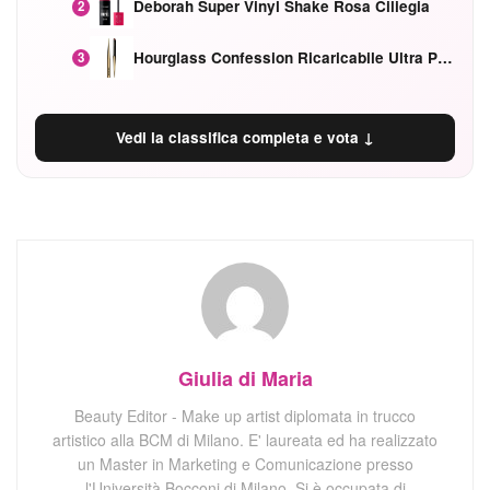
Deborah Super Vinyl Shake Rosa Ciliegia
2
Hourglass Confession Ricaricabile Ultra Preciso Ad Alta Intensità Secretly Classic Red
3
Vedi la classifica completa e vota ↓
Giulia di Maria
Beauty Editor - Make up artist diplomata in trucco
artistico alla BCM di Milano. E' laureata ed ha realizzato
un Master in Marketing e Comunicazione presso
l'Università Bocconi di Milano. Si è occupata di