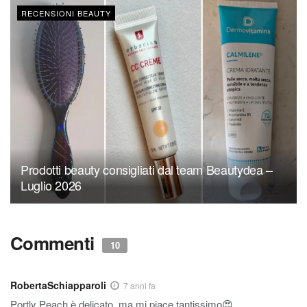
RECENSIONI BEAUTY
Prodotti beauty consigliati dal team Beautydea –
Luglio 2026
Commenti
10
RobertaSchiapparoli
7 anni fa
Portly Peach è delicato, ma mi piace tantissimo😍