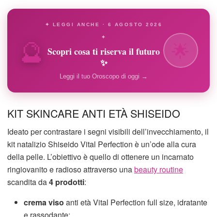
✦ LEGGI ANCHE · 6 AGOSTO 2026
🔮
✦
🌟
Scopri cosa ti riserva il futuro
✨
Leggi il tuo Oroscopo di oggi →
KIT SKINCARE ANTI ETÀ SHISEIDO
Ideato per contrastare i segni visibili dell’invecchiamento, il
kit natalizio Shiseido Vital Perfection è un’ode alla cura
della pelle. L’obiettivo è quello di ottenere un incarnato
ringiovanito e radioso attraverso una
beauty routine
scandita da
4 prodotti
:
crema viso
anti età Vital Perfection full size, idratante
e rassodante;