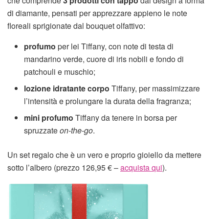
che comprende
3 prodotti con tappo
dal design a forma
di diamante, pensati per apprezzare appieno le note
floreali sprigionate dal bouquet olfattivo:
profumo
per lei Tiffany, con note di testa di
mandarino verde, cuore di iris nobili e fondo di
patchouli e muschio;
lozione idratante corpo
Tiffany, per massimizzare
l’intensità e prolungare la durata della fragranza;
mini profumo
Tiffany da tenere in borsa per
spruzzate
on-the-go
.
Un set regalo che è un vero e proprio gioiello da mettere
sotto l’albero (prezzo 126,95 € –
acquista qui
).