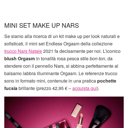
MINI SET MAKE UP NARS
Se siamo alla ricerca di un kit make up per look naturali e
sofisticati, il mini set Endless Orgasm della collezione
trucco Nars Natale
2021 fa decisamente per noi. L’iconico
blush Orgasm
in tonalità rosa pesca stile
bon-ton
, da
stendere con il pennello Nars, si abbina perfettamente al
balsamo labbra illuminante Orgasm. Le referenze trucco
sono in formato mini, contenute in una pratica
pochette
fucsia
brillante (prezzo 42,95 € –
acquista qui
).