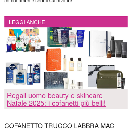
comodamente seduti sul divano!
LEGGI ANCHE
Regali uomo beauty e skincare
Natale 2025: i cofanetti più belli!
COFANETTO TRUCCO LABBRA MAC