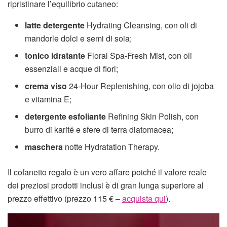
ripristinare l’equilibrio cutaneo:
latte detergente
Hydrating Cleansing, con oli di
mandorle dolci e semi di soia;
tonico idratante
Floral Spa-Fresh Mist, con oli
essenziali e acque di fiori;
crema viso
24-Hour Replenishing, con olio di jojoba
e vitamina E;
detergente esfoliante
Refining Skin Polish, con
burro di karité e sfere di terra diatomacea;
maschera
notte Hydratation Therapy.
Il cofanetto regalo è un vero affare poiché il valore reale
dei preziosi prodotti inclusi è di gran lunga superiore al
prezzo effettivo (prezzo 115 € –
acquista qui
).