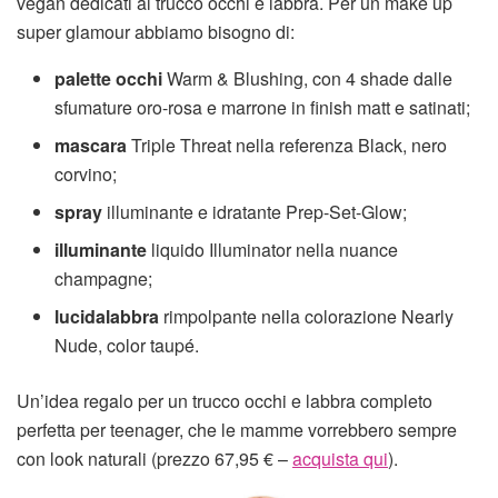
vegan dedicati al trucco occhi e labbra. Per un make up
super glamour abbiamo bisogno di:
palette occhi
Warm & Blushing, con 4 shade dalle
sfumature oro-rosa e marrone in finish matt e satinati;
mascara
Triple Threat nella referenza Black, nero
corvino;
spray
illuminante e idratante Prep-Set-Glow;
illuminante
liquido Illuminator nella nuance
champagne;
lucidalabbra
rimpolpante nella colorazione Nearly
Nude, color taupé.
Un’idea regalo per un trucco occhi e labbra completo
perfetta per teenager, che le mamme vorrebbero sempre
con look naturali (prezzo 67,95 € –
acquista qui
).