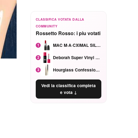
CLASSIFICA VOTATA DALLA
COMMUNITY
Rossetto Rosso: i piu votati
MAC M·A·CXIMAL SILKY MATTE Red Rock mat
1
Deborah Super Vinyl Shake Rosa Ciliegia
2
Hourglass Confession Ricaricabile Ultra Preciso Ad Alta Intensità Secretly Classic Red
3
Vedi la classifica completa
e vota ↓