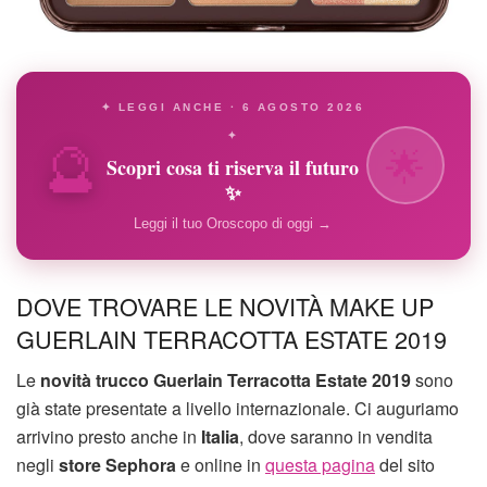
✦ LEGGI ANCHE · 6 AGOSTO 2026
🔮
✦
🌟
Scopri cosa ti riserva il futuro
✨
Leggi il tuo Oroscopo di oggi →
DOVE TROVARE LE NOVITÀ MAKE UP
GUERLAIN TERRACOTTA ESTATE 2019
Le
novità trucco Guerlain Terracotta Estate 2019
sono
già state presentate a livello internazionale. Ci auguriamo
arrivino presto anche in
Italia
, dove saranno in vendita
negli
store Sephora
e online in
questa pagina
del sito