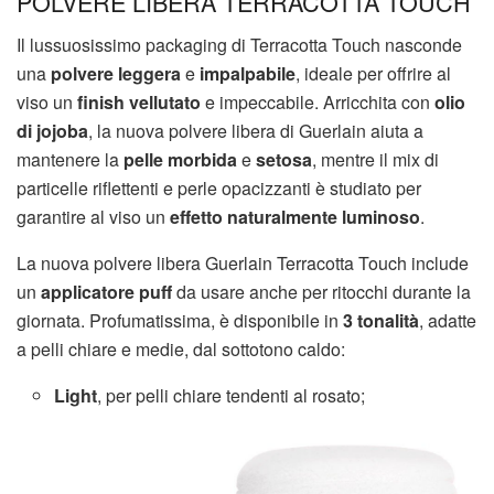
POLVERE LIBERA TERRACOTTA TOUCH
Il lussuosissimo packaging di Terracotta Touch nasconde
una
polvere leggera
e
impalpabile
, ideale per offrire al
viso un
finish vellutato
e impeccabile. Arricchita con
olio
di jojoba
, la nuova polvere libera di Guerlain aiuta a
mantenere la
pelle morbida
e
setosa
, mentre il mix di
particelle riflettenti e perle opacizzanti è studiato per
garantire al viso un
effetto naturalmente luminoso
.
La nuova polvere libera Guerlain Terracotta Touch include
un
applicatore puff
da usare anche per ritocchi durante la
giornata. Profumatissima, è disponibile in
3 tonalità
, adatte
a pelli chiare e medie, dal sottotono caldo:
Light
, per pelli chiare tendenti al rosato;