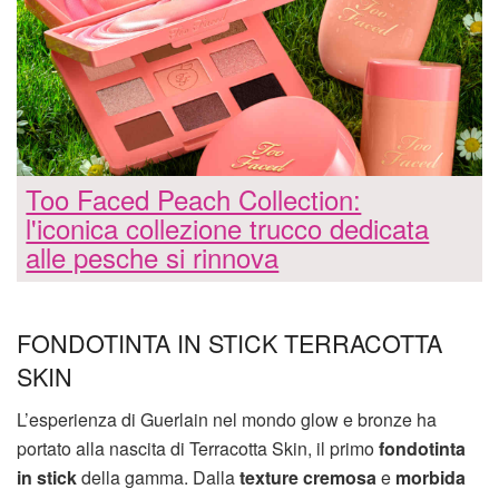
Too Faced Peach Collection:
l'iconica collezione trucco dedicata
alle pesche si rinnova
FONDOTINTA IN STICK TERRACOTTA
SKIN
L’esperienza di Guerlain nel mondo glow e bronze ha
portato alla nascita di Terracotta Skin, il primo
fondotinta
in stick
della gamma. Dalla
texture cremosa
e
morbida