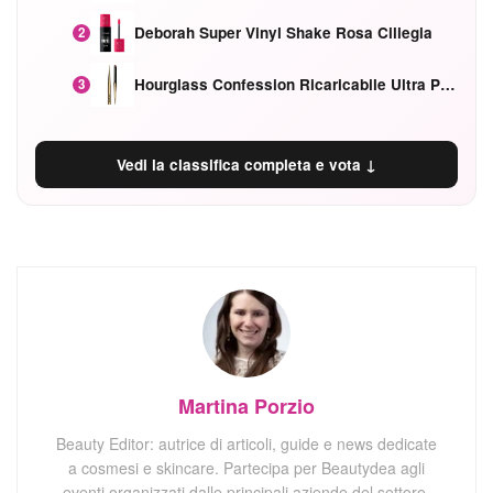
Deborah Super Vinyl Shake Rosa Ciliegia
2
Hourglass Confession Ricaricabile Ultra Preciso Ad Alta Intensità Secretly Classic Red
3
Vedi la classifica completa e vota ↓
Martina Porzio
Beauty Editor: autrice di articoli, guide e news dedicate
a cosmesi e skincare. Partecipa per Beautydea agli
eventi organizzati dalle principali aziende del settore.