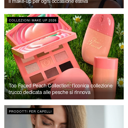
il make-up per ogni occasione estiva
COLLEZIONI MAKE UP 2026
Too Faced Peach Collection: l’iconica collezione
trucco dedicata alle pesche si rinnova
PRODOTTI PER CAPELLI