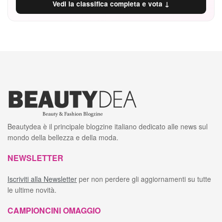
Vedi la classifica completa e vota ↓
Beautydea è il principale blogzine italiano dedicato alle news sul
mondo della bellezza e della moda.
NEWSLETTER
Iscriviti alla Newsletter
per non perdere gli aggiornamenti su tutte
le ultime novità.
CAMPIONCINI OMAGGIO