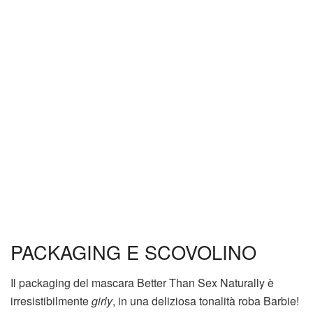
PACKAGING E SCOVOLINO
Il packaging del mascara Better Than Sex Naturally è
irresistibilmente
girly
, in una deliziosa tonalità roba Barbie!