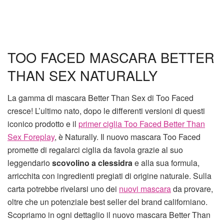
TOO FACED MASCARA BETTER
THAN SEX NATURALLY
La gamma di mascara Better Than Sex di Too Faced
cresce! L’ultimo nato, dopo le differenti versioni di questi
iconico prodotto e il
primer ciglia Too Faced Better Than
Sex Foreplay
, è Naturally. Il nuovo mascara Too Faced
promette di regalarci ciglia da favola grazie al suo
leggendario
scovolino a clessidra
e alla sua formula,
arricchita con ingredienti pregiati di origine naturale. Sulla
carta potrebbe rivelarsi uno dei
nuovi mascara
da provare,
oltre che un potenziale best seller del brand californiano.
Scopriamo in ogni dettaglio il nuovo mascara Better Than