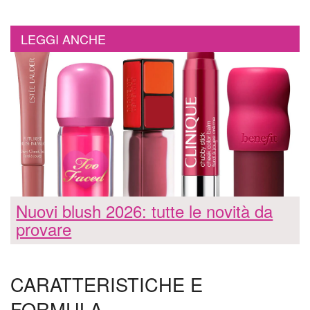
LEGGI ANCHE
Nuovi blush 2026: tutte le novità da
provare
CARATTERISTICHE E
FORMULA