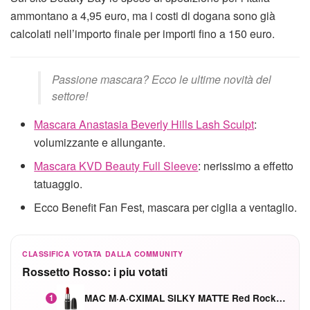
ammontano a 4,95 euro, ma i costi di dogana sono già
calcolati nell’importo finale per importi fino a 150 euro.
Passione mascara? Ecco le ultime novità del
settore!
Mascara Anastasia Beverly Hills Lash Sculpt
:
volumizzante e allungante.
Mascara KVD Beauty Full Sleeve
: nerissimo a effetto
tatuaggio.
Ecco Benefit Fan Fest, mascara per ciglia a ventaglio.
CLASSIFICA VOTATA DALLA COMMUNITY
Rossetto Rosso: i piu votati
MAC M·A·CXIMAL SILKY MATTE Red Rock mat
1