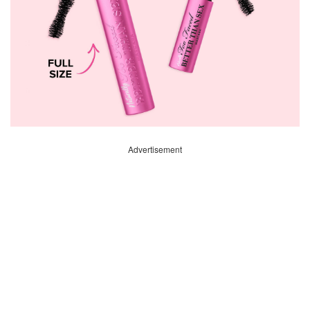
Advertisement