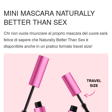
MINI MASCARA NATURALLY
BETTER THAN SEX
Chi non vuole rinunciare al proprio mascara del cuore sarà
felice di sapere che Naturally Better Than Sex è
disponibile anche in un pratico formato travel size!