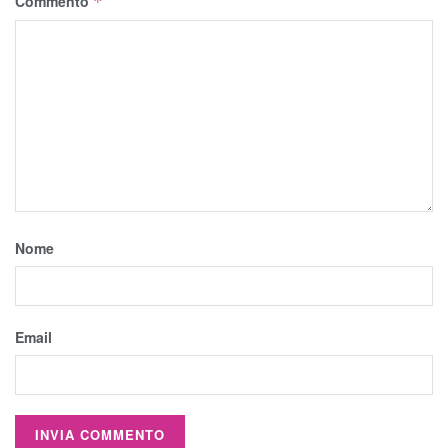
Commento
*
Nome
Email