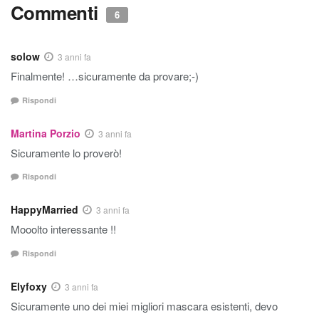
Commenti
6
solow
3 anni fa
Finalmente! …sicuramente da provare;-)
Rispondi
Martina Porzio
3 anni fa
Sicuramente lo proverò!
Rispondi
HappyMarried
3 anni fa
Mooolto interessante !!
Rispondi
Elyfoxy
3 anni fa
Sicuramente uno dei miei migliori mascara esistenti, devo