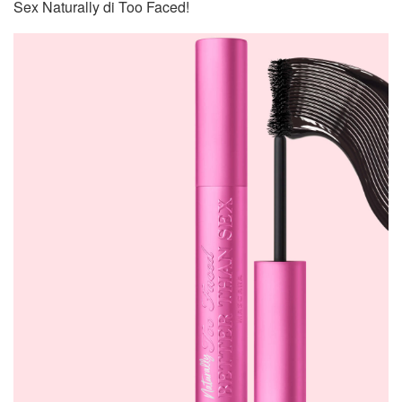
Sex Naturally di Too Faced!