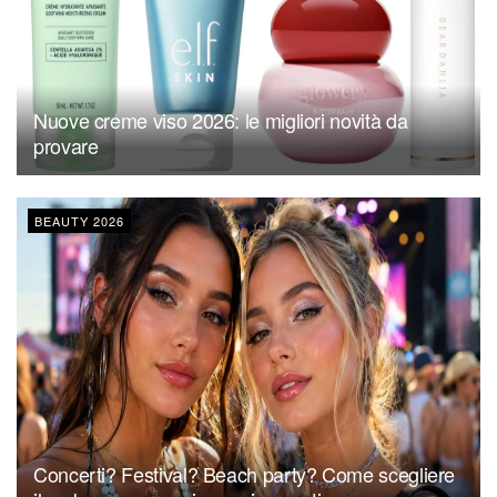
Nuove creme viso 2026: le migliori novità da
provare
BEAUTY 2026
Concerti? Festival? Beach party? Come scegliere