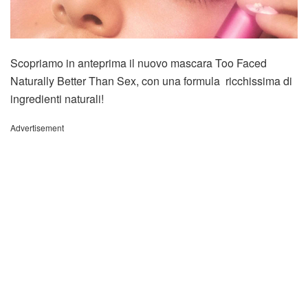
Scopriamo in anteprima il nuovo mascara Too Faced
Naturally Better Than Sex, con una formula ricchissima di
ingredienti naturali!
Advertisement