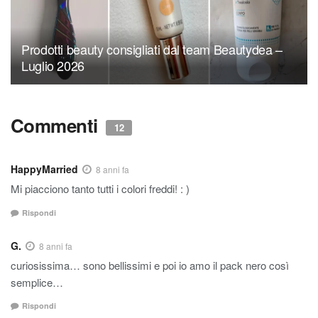
Prodotti beauty consigliati dal team Beautydea –
Luglio 2026
Commenti
12
HappyMarried
8 anni fa
Mi piacciono tanto tutti i colori freddi! : )
Rispondi
G.
8 anni fa
curiosissima… sono bellissimi e poi io amo il pack nero così
semplice…
Rispondi