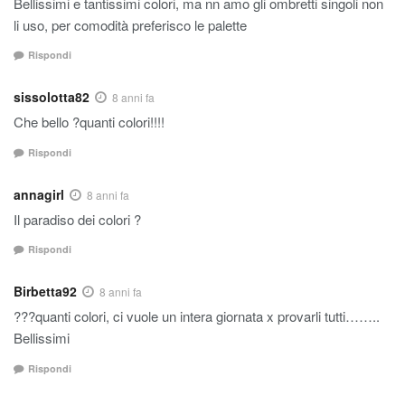
Bellissimi e tantissimi colori, ma nn amo gli ombretti singoli non
li uso, per comodità preferisco le palette
Rispondi
sissolotta82
8 anni fa
Che bello ?quanti colori!!!!
Rispondi
annagirl
8 anni fa
Il paradiso dei colori ?
Rispondi
Birbetta92
8 anni fa
???quanti colori, ci vuole un intera giornata x provarli tutti……..
Bellissimi
Rispondi