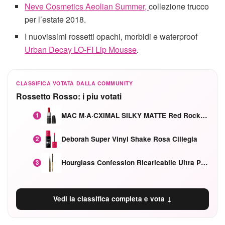
Neve Cosmetics Aeolian Summer,
collezione trucco
per l’estate 2018.
I nuovissimi rossetti opachi, morbidi e waterproof
Urban Decay LO-FI Lip Mousse
.
CLASSIFICA VOTATA DALLA COMMUNITY
Rossetto Rosso: i piu votati
MAC M·A·CXIMAL SILKY MATTE Red Rock mat
1
Deborah Super Vinyl Shake Rosa Ciliegia
2
Hourglass Confession Ricaricabile Ultra Preciso Ad Alta Intensità Secretly Classic Red
3
Vedi la classifica completa e vota ↓