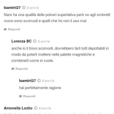
Isamirti27
8 anni fa
Nars ha una qualità delle polveri superlativa però no agli ombretti
mono sono scomodi e quelli che ho non li uso mai
Rispondi
Lorenza BC
8 anni fa
anche io li trovo scomodi, dovrebbero farli tutti depottabili in
modo da poterli mettere nelle palette magnetiche e
combinarli come si vuole.
Rispondi
Isamirti27
8 anni fa
hai perfettamente ragione
Rispondi
Antonella Lozito
8 anni fa