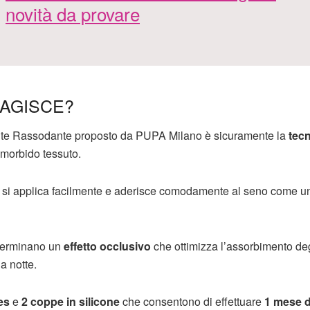
novità da provare
 AGISCE?
nte Rassodante proposto da PUPA Milano è sicuramente la
tec
 morbido tessuto.
, si applica facilmente e aderisce comodamente al seno come u
eterminano un
effetto occlusivo
che ottimizza l’assorbimento degl
a notte.
es
e
2 coppe in silicone
che consentono di effettuare
1 mese d