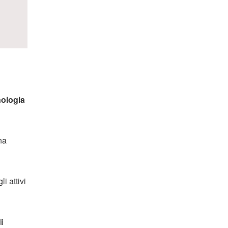
nologia
na
i attivi
i