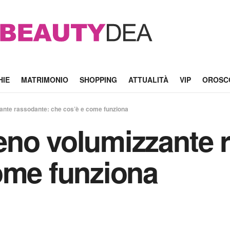
HIE
MATRIMONIO
SHOPPING
ATTUALITÀ
VIP
OROSC
ante rassodante: che cos’è e come funziona
eno volumizzante 
ome funziona