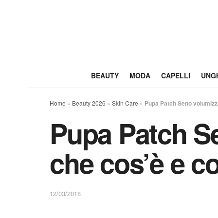
BEAUTY
MODA
CAPELLI
UNG
Home
»
Beauty 2026
»
Skin Care
»
Pupa Patch Seno volumizz
Pupa Patch S
che cos’è e c
12/03/2018