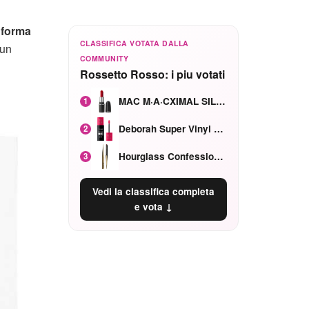
 forma
CLASSIFICA VOTATA DALLA
 un
COMMUNITY
Rossetto Rosso: i piu votati
MAC M·A·CXIMAL SILKY MATTE Red Rock mat
1
Deborah Super Vinyl Shake Rosa Ciliegia
2
Hourglass Confession Ricaricabile Ultra Preciso Ad Alta Intensità Secretly Classic Red
3
Vedi la classifica completa
e vota ↓