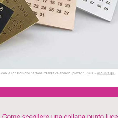
bile con incisione personalizzabile calendario (prezzo 16,96 € –
acquista qui
)
Come scegliere una collana punto luce