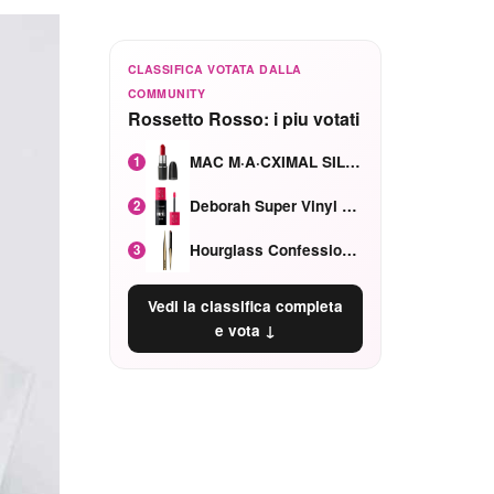
CLASSIFICA VOTATA DALLA
COMMUNITY
Rossetto Rosso: i piu votati
MAC M·A·CXIMAL SILKY MATTE Red Rock mat
1
Deborah Super Vinyl Shake Rosa Ciliegia
2
Hourglass Confession Ricaricabile Ultra Preciso Ad Alta Intensità Secretly Classic Red
3
Vedi la classifica completa
e vota ↓