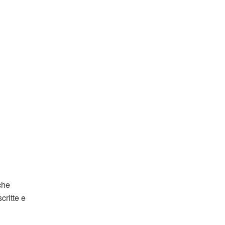
he
critte e