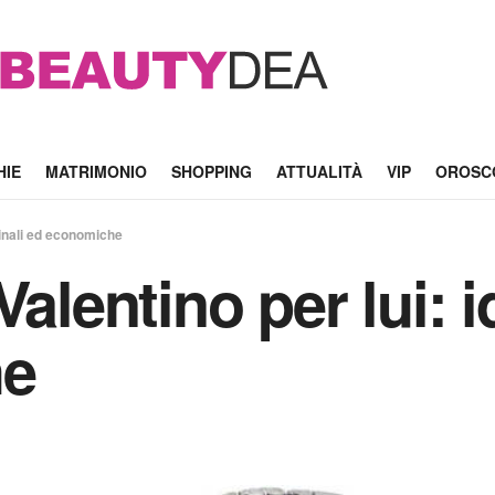
HIE
MATRIMONIO
SHOPPING
ATTUALITÀ
VIP
OROSC
iginali ed economiche
alentino per lui: i
he