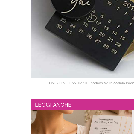
ONLYLOVE HANDMADE portachiavi in acciaio inossida
LEGGI ANCHE