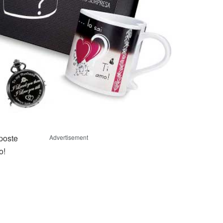
oposte
Advertisement
o!