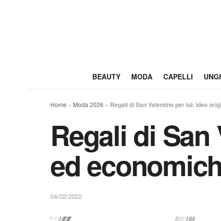
BEAUTY
MODA
CAPELLI
UNG
Home
»
Moda 2026
»
Regali di San Valentino per lui: idee or
Regali di San V
ed economic
04/02/2022