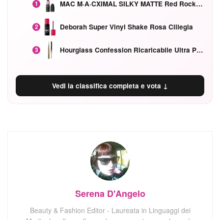
MAC M·A·CXIMAL SILKY MATTE Red Rock mat
1
Deborah Super Vinyl Shake Rosa Ciliegia
2
Hourglass Confession Ricaricabile Ultra Preciso Ad Alta Intensità Secretly Classic Red
3
Vedi la classifica completa e vota ↓
Serena D'Angelo
Beauty & Fashion Editor - Laureata in Linguaggi dei