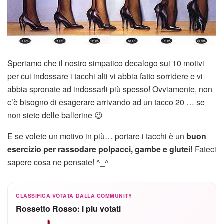
Speriamo che il nostro simpatico decalogo sui 10 motivi
per cui indossare i tacchi alti vi abbia fatto sorridere e vi
abbia spronate ad indossarli più spesso! Ovviamente, non
c’è bisogno di esagerare arrivando ad un tacco 20 … se
non siete delle ballerine 😉
E se volete un motivo in più… portare i tacchi è un
buon
esercizio per rassodare polpacci, gambe e glutei!
Fateci
sapere cosa ne pensate! ^_^
CLASSIFICA VOTATA DALLA COMMUNITY
Rossetto Rosso: i piu votati