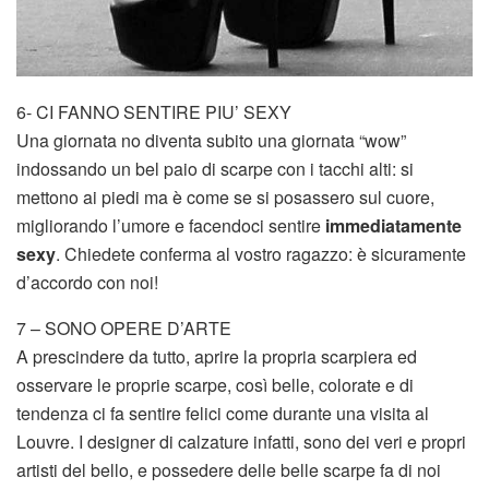
6- CI FANNO SENTIRE PIU’ SEXY
Una giornata no diventa subito una giornata “wow”
indossando un bel paio di scarpe con i tacchi alti: si
mettono ai piedi ma è come se si posassero sul cuore,
migliorando l’umore e facendoci sentire
immediatamente
sexy
. Chiedete conferma al vostro ragazzo: è sicuramente
d’accordo con noi!
7 – SONO OPERE D’ARTE
A prescindere da tutto, aprire la propria scarpiera ed
osservare le proprie scarpe, così belle, colorate e di
tendenza ci fa sentire felici come durante una visita al
Louvre. I designer di calzature infatti, sono dei veri e propri
artisti del bello, e possedere delle belle scarpe fa di noi