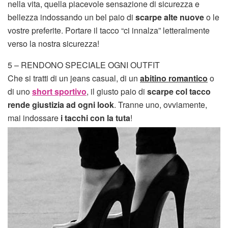
nella vita, quella piacevole sensazione di sicurezza e
bellezza indossando un bel paio di
scarpe alte nuove
o le
vostre preferite. Portare il tacco “ci innalza” letteralmente
verso la nostra sicurezza!
5 – RENDONO SPECIALE OGNI OUTFIT
Che si tratti di un jeans casual, di un
abitino romantico
o
di uno
short sportivo
, il giusto paio di
scarpe col tacco
rende giustizia ad ogni look
. Tranne uno, ovviamente,
mai indossare
i tacchi con la tuta
!