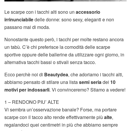
Le scarpe con i tacchi alti sono un
accessorio
irrinunciabile
delle donne: sono sexy, eleganti e non
passano mai di moda.
Nonostante questo però, i tacchi per molte restano ancora
un tabù. C’è chi preferisce la comodità delle scarpe
sportive oppure delle ballerine da utilizzare ogni giorno, in
alternativa tacchi bassi o stivali senza tacco.
Ecco perchè noi di
Beautydea
, che adoriamo i tacchi alti,
abbiamo pensato di stilare una lista
semi seria
dei
10
motivi per indossarli
. Vi convinceremo? Stiamo a vedere!
1 – RENDONO PIU’ ALTE
Vi sembra un’osservazione banale? Forse, ma portare
scarpe con il tacco alto rende effettivamente più
alte
,
regalandoci quei centimetri in più che abbiamo sempre