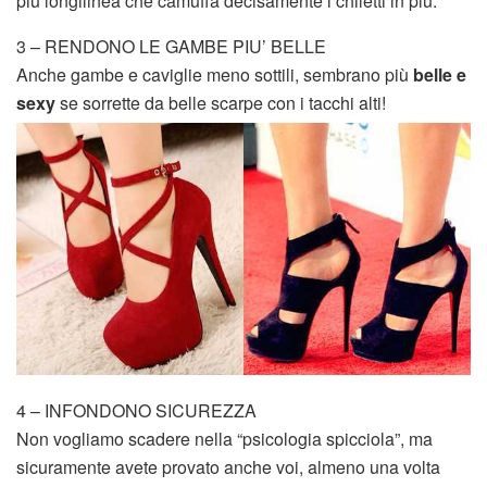
più longilinea che camuffa decisamente i chiletti in più.
3 – RENDONO LE GAMBE PIU’ BELLE
Anche gambe e caviglie meno sottili, sembrano più
belle e
sexy
se sorrette da belle scarpe con i tacchi alti!
4 – INFONDONO SICUREZZA
Non vogliamo scadere nella “psicologia spicciola”, ma
sicuramente avete provato anche voi, almeno una volta