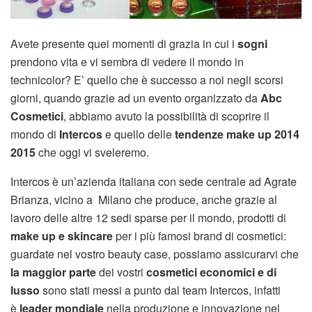
Avete presente quei momenti di grazia in cui i
sogni
prendono vita e vi sembra di vedere il mondo in
technicolor? E’ quello che è successo a noi negli scorsi
giorni, quando grazie ad un evento organizzato da
Abc
Cosmetici
, abbiamo avuto la possibilità di scoprire il
mondo di
Intercos
e quello delle
tendenze make up 2014
2015
che oggi vi sveleremo.
Intercos è un’azienda italiana con sede centrale ad Agrate
Brianza, vicino a Milano che produce, anche grazie al
lavoro delle altre 12 sedi sparse per il mondo, prodotti di
make up e skincare
per i più famosi brand di cosmetici:
guardate nel vostro beauty case, possiamo assicurarvi che
la maggior parte
dei vostri
cosmetici economici e di
lusso
sono stati messi a punto dal team Intercos, infatti
è
leader mondiale
nella produzione e innovazione nel