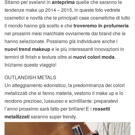
Stiamo per svelarvi in
anteprima
quelle che saranno le
tendenze make up 2014 – 2015, in queste foto vedrete
cosmetici e novità che le principali case cosmetiche di tutto
il mondo hanno già scelto e che
troveremo in profumeria
nei prossimi mesi marchiate ovviamente dai brand che le
hanno selezionate. Possiamo già individuare anche i
nuovi trend makeup
e le più interessanti innovazioni in
termini di finish e texture oltre ai
nuovi colori moda
.
Iniziamo questo viaggio!
OUTLANDISH METALS
Un atteggiamento edonistico, la predominanza dei colori
metalizzati che si fanno materia, vestono il make up e lo
rendono prezioso, lussuoso e scintillante: preparatevi
l’anno prossimo sarà fatto per brillare! E i
rossetti
metallizzati
saranno super trendy.