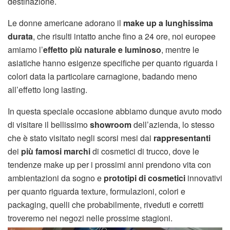
destinazione.
Le donne americane adorano il
make up a lunghissima
durata
, che risulti intatto anche fino a 24 ore, noi europee
amiamo l’
effetto più naturale e luminoso
, mentre le
asiatiche hanno esigenze specifiche per quanto riguarda i
colori data la particolare carnagione, badando meno
all’effetto long lasting.
In questa speciale occasione abbiamo dunque avuto modo
di visitare il bellissimo
showroom
dell’azienda, lo stesso
che è stato visitato negli scorsi mesi dai
rappresentanti
dei
più famosi marchi
di cosmetici di trucco, dove le
tendenze make up per i prossimi anni prendono vita con
ambientazioni da sogno e
prototipi di cosmetici
innovativi
per quanto riguarda texture, formulazioni, colori e
packaging, quelli che probabilmente, riveduti e corretti
troveremo nei negozi nelle prossime stagioni.