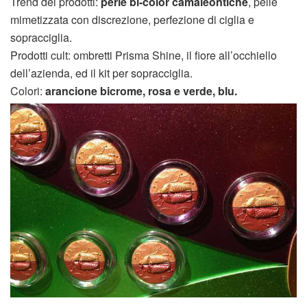
Trend dei prodotti:
perle bi-color camaleontiche
, pelle
mimetizzata con discrezione, perfezione di ciglia e
sopracciglia.
Prodotti cult: ombretti Prisma Shine, il fiore all’occhiello
dell’azienda, ed il kit per sopracciglia.
Colori:
arancione bicrome, rosa e verde, blu.