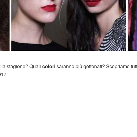
ella stagione? Quali
colori
saranno più gettonati? Scopriamo tutt
017!