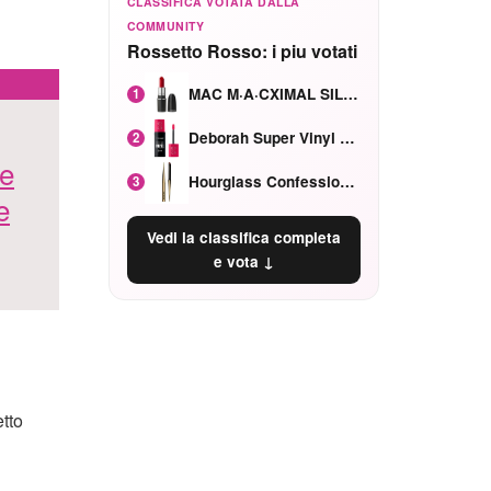
CLASSIFICA VOTATA DALLA
COMMUNITY
Rossetto Rosso: i piu votati
MAC M·A·CXIMAL SILKY MATTE Red Rock mat
1
Deborah Super Vinyl Shake Rosa Ciliegia
2
me
Hourglass Confession Ricaricabile Ultra Preciso Ad Alta Intensità Secretly Classic Red
3
e
Vedi la classifica completa
e vota ↓
tto