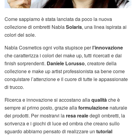
Come sappiamo è stata lanciata da poco la nuova
collezione di
ombretti Nabla
Solaris
, una linea ispirata ai
colori del sole.
Nabla Cosmetics
ogni volta stupisce per
l’innovazione
che caratterizza i colori dei make up, tutti ricercati e dai
finish sorprendenti.
Daniele Lorusso
, creatore della
collezione e make up artist professionista sa bene come
conquistare l’attenzione e il cuore di tutte le appassionate
di trucco.
Ricerca e innovazione si accostano alla
qualità
che è
sempre al primo posto, grazie alla
formulazione
naturale
dei prodotti. Per mostrarvi la
resa reale
degli ombretti, la
scrivenza e i giochi di luce ed ombra che creano sullo
sguardo abbiamo pensato di realizzare un
tutorial