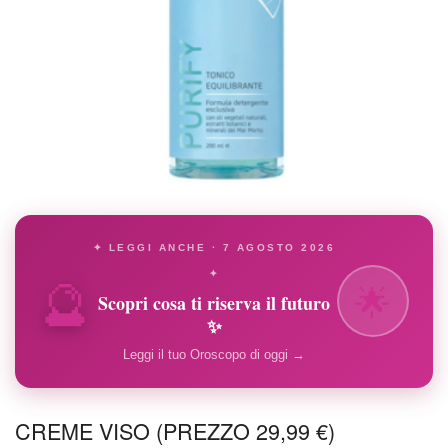
✦ LEGGI ANCHE · 7 AGOSTO 2026
🔮
✦
🌟
Scopri cosa ti riserva il futuro
✨
Leggi il tuo Oroscopo di oggi →
CREME VISO (PREZZO 29,99 €)