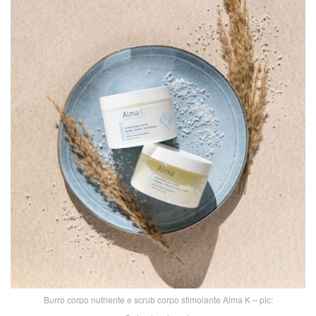
Burro corpo nutriente e scrub corpo stimolante Alma K – pic: