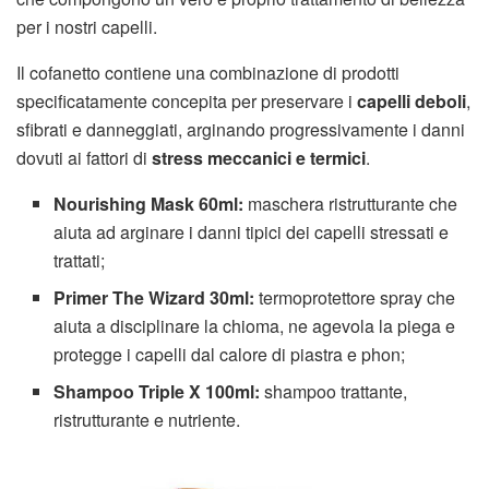
per i nostri capelli.
Il cofanetto contiene una combinazione di prodotti
specificatamente concepita per preservare i
capelli deboli
,
sfibrati e danneggiati, arginando progressivamente i danni
dovuti ai fattori di
stress meccanici e termici
.
Nourishing Mask 60ml:
maschera ristrutturante che
aiuta ad arginare i danni tipici dei capelli stressati e
trattati;
Primer The Wizard 30ml:
termoprotettore spray che
aiuta a disciplinare la chioma, ne agevola la piega e
protegge i capelli dal calore di piastra e phon;
Shampoo Triple X 100ml:
shampoo trattante,
ristrutturante e nutriente.