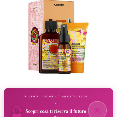
✦ LEGGI ANCHE · 7 AGOSTO 2026
🔮
✦
🌟
Scopri cosa ti riserva il futuro
✨