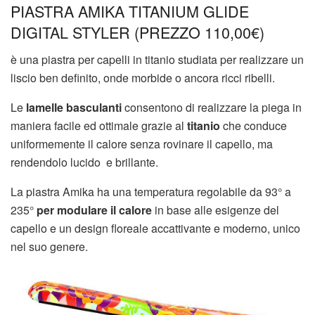
PIASTRA AMIKA TITANIUM GLIDE
DIGITAL STYLER (PREZZO 110,00
€)
è una piastra per capelli in titanio studiata per realizzare un
liscio ben definito, onde morbide o ancora ricci ribelli.
Le
lamelle basculanti
consentono di realizzare la piega in
maniera facile ed ottimale grazie al
titanio
che conduce
uniformemente il calore senza rovinare il capello, ma
rendendolo lucido e brillante.
La piastra Amika ha una temperatura regolabile da 93° a
235°
per mo
dulare il calore
in base alle esigenze del
capello e un design floreale accattivante e moderno, unico
nel suo genere.