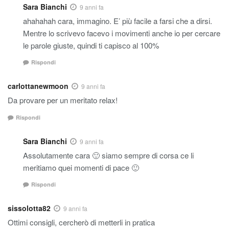
Sara Bianchi
9 anni fa
ahahahah cara, immagino. E’ più facile a farsi che a dirsi.
Mentre lo scrivevo facevo i movimenti anche io per cercare
le parole giuste, quindi ti capisco al 100%
Rispondi
carlottanewmoon
9 anni fa
Da provare per un meritato relax!
Rispondi
Sara Bianchi
9 anni fa
Assolutamente cara 🙂 siamo sempre di corsa ce li
meritiamo quei momenti di pace 🙂
Rispondi
sissolotta82
9 anni fa
Ottimi consigli, cercherò di metterli in pratica