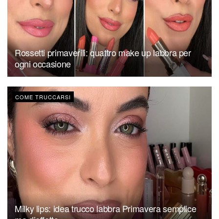
Rossetti primaverili: quattro make up labbra per
ogni occasione
COME TRUCCARSI
Milky lips: idea trucco labbra Primavera semplice