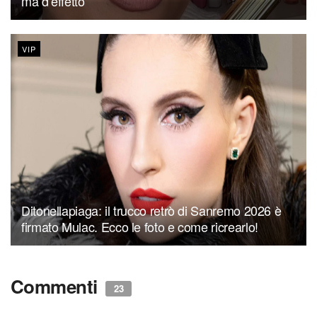
ma d’effetto
VIP
Ditonellapiaga: il trucco retrò di Sanremo 2026 è
firmato Mulac. Ecco le foto e come ricrearlo!
Commenti
23