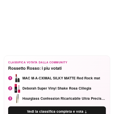
CLASSIFICA VOTATA DALLA COMMUNITY
Rossetto Rosso: i piu votati
MAC M·A·CXIMAL SILKY MATTE Red Rock mat
1
Deborah Super Vinyl Shake Rosa Ciliegia
2
Hourglass Confession Ricaricabile Ultra Preciso Ad Alta Intensità Secretly Classic Red
3
Vedi la classifica completa e vota ↓