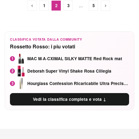
1
2
3
…
5
CLASSIFICA VOTATA DALLA COMMUNITY
Rossetto Rosso: i piu votati
MAC M·A·CXIMAL SILKY MATTE Red Rock mat
1
Deborah Super Vinyl Shake Rosa Ciliegia
2
Hourglass Confession Ricaricabile Ultra Preciso Ad Alta Intensità Secretly Classic Red
3
Vedi la classifica completa e vota ↓