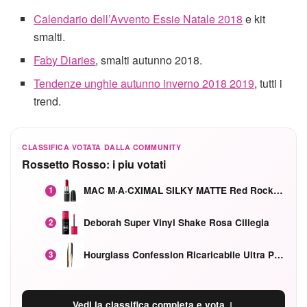
Calendario dell’Avvento Essie Natale 2018
e kit
smalti.
Faby Diaries
, smalti autunno 2018.
Tendenze unghie autunno inverno 2018 2019
, tutti i
trend.
CLASSIFICA VOTATA DALLA COMMUNITY
Rossetto Rosso: i piu votati
MAC M·A·CXIMAL SILKY MATTE Red Rock mat
1
Deborah Super Vinyl Shake Rosa Ciliegia
2
Hourglass Confession Ricaricabile Ultra Preciso Ad Alta Intensità Secretly Classic Red
3
Vedi la classifica completa e vota ↓