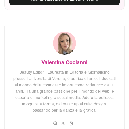
Valentina Cocianni
Beauty Editor - Laureata in Editoria e Giornalismo
presso l'Università di Verona, è autrice di articoli dedicati
al mondo della cosmesi e lavora come redattrice da 10
anni. Ha una grande passione per il mondo del web, è
esperta di marketing e social media. Adora la bellezza
in ogni sua forma, dal make up al cake design,
passando per la danza e la grafica.