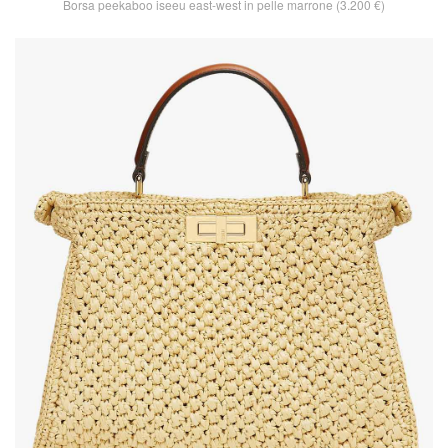
Borsa peekaboo iseeu east-west in pelle marrone (3.200 €)