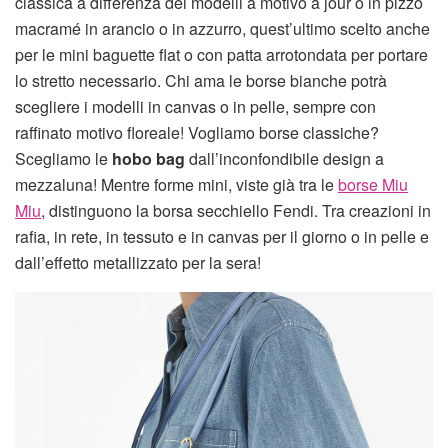
classica a differenza dei modelli a motivo à jour o in pizzo
macramé in arancio o in azzurro, quest’ultimo scelto anche
per le mini baguette flat o con patta arrotondata per portare
lo stretto necessario. Chi ama le borse bianche potrà
scegliere i modelli in canvas o in pelle, sempre con
raffinato motivo floreale! Vogliamo borse classiche?
Scegliamo le
hobo bag
dall’inconfondibile design a
mezzaluna! Mentre forme mini, viste già tra le
borse Miu
Miu
, distinguono la borsa secchiello Fendi. Tra creazioni in
rafia, in rete, in tessuto e in canvas per il giorno o in pelle e
dall’effetto metallizzato per la sera!