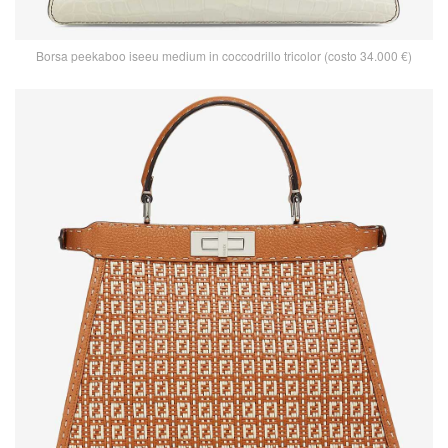
Borsa peekaboo iseeu medium in coccodrillo tricolor (costo 34.000 €)