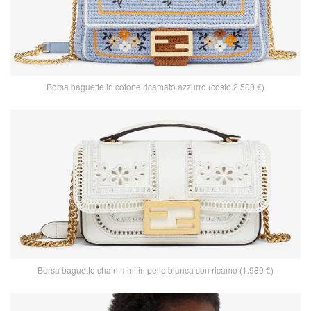
Borsa baguette in cotone ricamato azzurro (costo 2.500 €)
Borsa baguette chain mini in pelle bianca con ricamo (1.980 €)