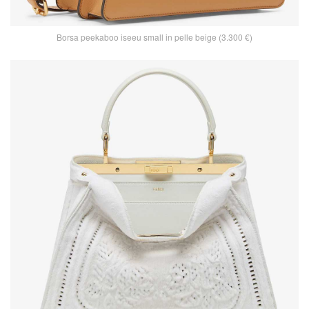
Borsa peekaboo iseeu small in pelle beige (3.300 €)