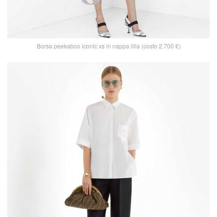
Borsa peekaboo iconic xs in nappa lilla (costo 2.700 €)