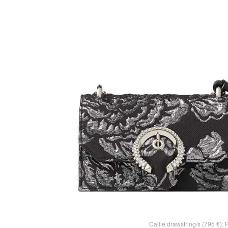
Callie drawstring/s (795 €);