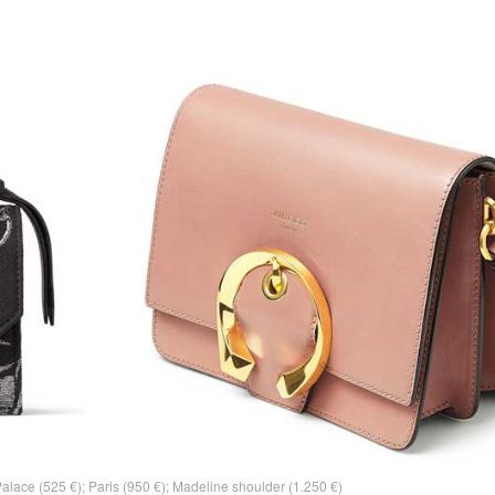
 Palace (525 €); Paris (950 €); Madeline shoulder (1.250 €)