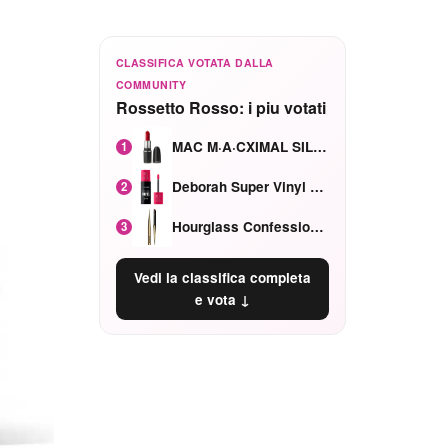
CLASSIFICA VOTATA DALLA
COMMUNITY
Rossetto Rosso: i piu votati
MAC M·A·CXIMAL SILKY MATTE Red Rock mat
1
Deborah Super Vinyl Shake Rosa Ciliegia
2
Hourglass Confession Ricaricabile Ultra Preciso Ad Alta Intensità Secretly Classic Red
3
Vedi la classifica completa
e vota ↓