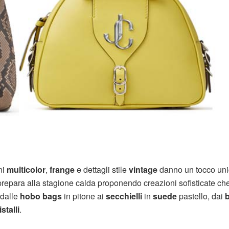
ni
multicolor
,
frange
e dettagli stile
vintage
danno un tocco uni
 prepara alla stagione calda proponendo creazioni sofisticate ch
 dalle
hobo bags
in pitone ai
secchielli
in
suede
pastello, dai
b
istalli
.