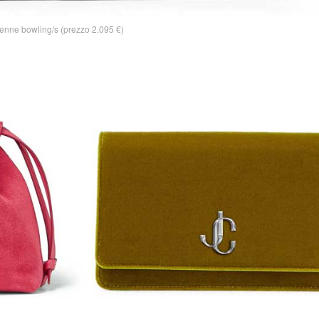
enne bowling/s (prezzo 2.095 €)