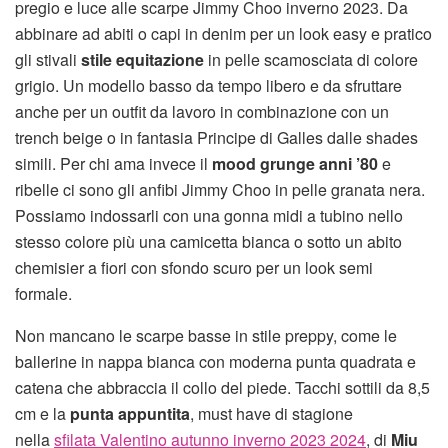
pregio e luce alle scarpe Jimmy Choo inverno 2023. Da
abbinare ad abiti o capi in denim per un look easy e pratico
gli stivali
stile equitazione
in pelle scamosciata di colore
grigio. Un modello basso da tempo libero e da sfruttare
anche per un outfit da lavoro in combinazione con un
trench beige o in fantasia Principe di Galles dalle shades
simili. Per chi ama invece il
mood grunge anni ’80
e
ribelle ci sono gli anfibi Jimmy Choo in pelle granata nera.
Possiamo indossarli con una gonna midi a tubino nello
stesso colore più una camicetta bianca o sotto un abito
chemisier a fiori con sfondo scuro per un look semi
formale.
Non mancano le scarpe basse in stile preppy, come le
ballerine in nappa bianca con moderna punta quadrata e
catena che abbraccia il collo del piede. Tacchi sottili da 8,5
cm e la
punta appuntita
, must have di stagione
nella
sfilata Valentino autunno inverno 2023 2024
, di
Miu