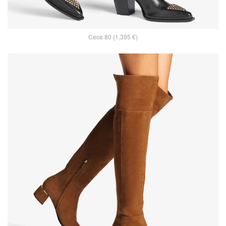
Cece 80 (1,395 €)