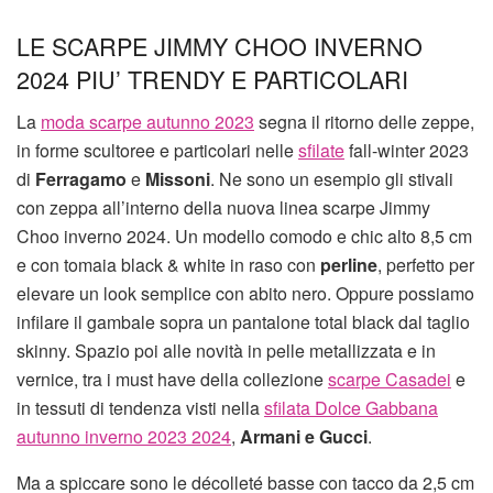
LE SCARPE JIMMY CHOO INVERNO
2024 PIU’ TRENDY E PARTICOLARI
La
moda scarpe autunno 2023
segna il ritorno delle zeppe,
in forme scultoree e particolari nelle
sfilate
fall-winter 2023
di
Ferragamo
e
Missoni
. Ne sono un esempio gli stivali
con zeppa all’interno della nuova linea scarpe Jimmy
Choo inverno 2024. Un modello comodo e chic alto 8,5 cm
e con tomaia black & white in raso con
perline
, perfetto per
elevare un look semplice con abito nero. Oppure possiamo
infilare il gambale sopra un pantalone total black dal taglio
skinny. Spazio poi alle novità in pelle metallizzata e in
vernice, tra i must have della collezione
scarpe Casadei
e
in tessuti di tendenza visti nella
sfilata Dolce Gabbana
autunno inverno 2023 2024
,
Armani e Gucci
.
Ma a spiccare sono le décolleté basse con tacco da 2,5 cm