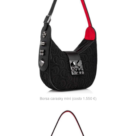
Borsa carasky mini (costo 1.550 €)