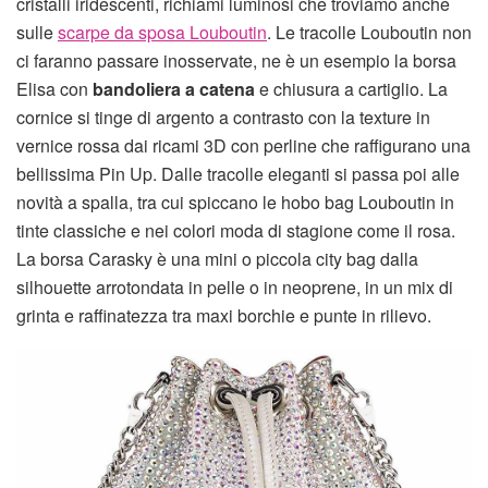
cristalli iridescenti, richiami luminosi che troviamo anche
sulle
scarpe da sposa Louboutin
. Le tracolle Louboutin non
ci faranno passare inosservate, ne è un esempio la borsa
Elisa con
bandoliera
a catena
e chiusura a cartiglio. La
cornice si tinge di argento a contrasto con la texture in
vernice rossa dai ricami 3D con perline che raffigurano una
bellissima Pin Up. Dalle tracolle eleganti si passa poi alle
novità a spalla, tra cui spiccano le hobo bag Louboutin in
tinte classiche e nei colori moda di stagione come il rosa.
La borsa Carasky è una mini o piccola city bag dalla
silhouette arrotondata in pelle o in neoprene, in un mix di
grinta e raffinatezza tra maxi borchie e punte in rilievo.