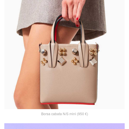
Borsa cabata N/S mini (950 €)