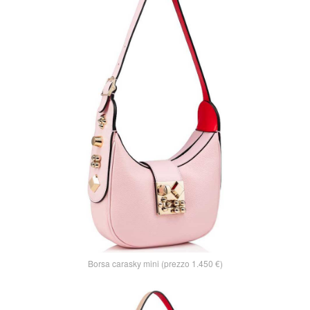
Borsa carasky mini (prezzo 1.450 €)