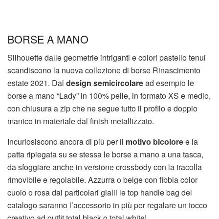
BORSE A MANO
Silhouette dalle geometrie intriganti e colori pastello tenui
scandiscono la nuova collezione di borse Rinascimento
estate 2021. Dal
design semicircolare
ad esempio le
borse a mano “Lady” in 100% pelle, in formato XS e medio,
con chiusura a zip che ne segue tutto il profilo e doppio
manico in materiale dal finish metallizzato.
Incuriosiscono ancora di più per il
motivo bicolore
e la
patta ripiegata su se stessa le borse a mano a una tasca,
da sfoggiare anche in versione crossbody con la tracolla
rimovibile e regolabile. Azzurra o beige con fibbia color
cuoio o rosa dai particolari gialli le top handle bag del
catalogo saranno l’accessorio in più per regalare un tocco
creativo ad outfit total black o total white!