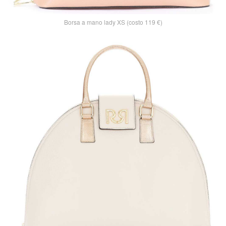
Borsa a mano lady XS (costo 119 €)