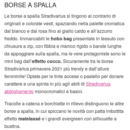
BORSE A SPALLA
Le borse a spalla Stradivarius si tingono al contrario di
originali e colorate vesti, spaziando nella palette cromatica
dal bianco e dal rosa fino al giallo caldo e all’azzurro
freddo. Immancabili le
hobo bag
presentate in tessuto con
chiusura a zip, con fibbia e manico rigido o bande lunghe
da appoggiare sulla spalla, ma le vere protagoniste sono le
mini bag dall’
effetto cocco.
Sicuramente tra le borse
Stradivarius primavera 2021 più trendy e dall’allure
femminile! Optate per le tinte accese o pastello per donare
carattere e una spinta in più agli abiti di
Stradivarius
abbigliamento
monocromatici e basici.
Tracolle a catena e borchiette in rilievo distinguono le altre
borse a spalla, in cui spiccano le novità con patta imbottita
effetto
matelassé
e i grandi evergreen con silhouette a
bustina.