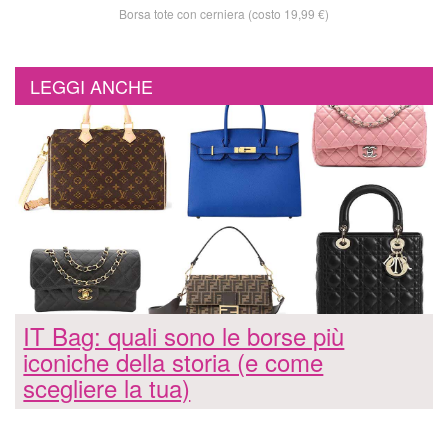
Borsa tote con cerniera (costo 19,99 €)
LEGGI ANCHE
IT Bag: quali sono le borse più
iconiche della storia (e come
scegliere la tua)