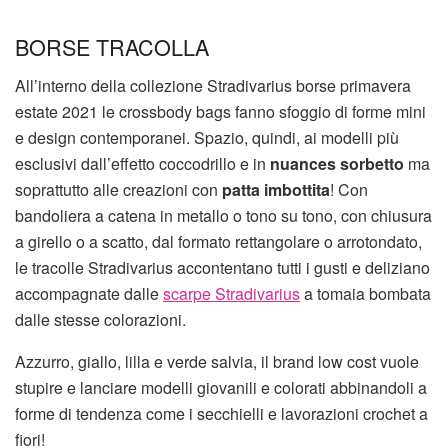
BORSE TRACOLLA
All’interno della collezione Stradivarius borse primavera
estate 2021 le crossbody bags fanno sfoggio di forme mini
e design contemporanei. Spazio, quindi, ai modelli più
esclusivi dall’effetto coccodrillo e in
nuances sorbetto
ma
soprattutto alle creazioni con
patta imbottita
! Con
bandoliera a catena in metallo o tono su tono, con chiusura
a girello o a scatto, dal formato rettangolare o arrotondato,
le tracolle Stradivarius accontentano tutti i gusti e deliziano
accompagnate dalle
scarpe Stradivarius
a tomaia bombata
dalle stesse colorazioni.
Azzurro, giallo, lilla e verde salvia, il brand low cost vuole
stupire e lanciare modelli giovanili e colorati abbinandoli a
forme di tendenza come i secchielli e lavorazioni crochet a
fiori!