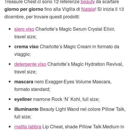
Treasure Chest ci sono 12 referenze
beauty
da scartare
giorno per giorno
fino alla Vigilia di
Natale
! Si inizia il 13
dicembre, per trovare questi prodotti:
siero viso
Charlotte’s Magic Serum Crystal Elixir,
travel size;
crema viso
Charlotte’s Magic Cream in formato da
viaggio;
detergente viso
Charlotte’s Magic Hydration Revival,
travel size;
mascara
nero Exagger-Eyes Volume Mascara,
formato standard;
eyeliner
marrone Rock ‘N’ Kohl, full size;
illuminante
Beauty Light Wand nel colore Pillow Talk,
full size;
matita labbra
Lip Cheat, shade Pillow Talk Medium in