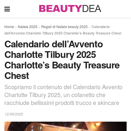
Home
»
Natale 2025
»
Regali di Natale beauty 2025
»
Calendario
dell’Avvento Charlotte Tilbury 2025 Charlotte’s Beauty Treasure Chest
Calendario dell’Avvento
Charlotte Tilbury 2025
Charlotte’s Beauty Treasure
Chest
Scopriamo il contenuto del Calendario Avvento
Charlotte Tilbury 2025, un cofanetto che
racchiude bellissimi prodotti trucco e skincare
12/09/2025