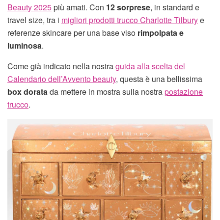
Beauty 2025
più amati. Con
12 sorprese
, in standard e
travel size, tra i
migliori prodotti trucco Charlotte Tilbury
e
referenze skincare per una base viso
rimpolpata e
luminosa
.
Come già indicato nella nostra
guida alla scelta del
Calendario dell’Avvento beauty
, questa è una bellissima
box dorata
da mettere in mostra sulla nostra
postazione
trucco
.