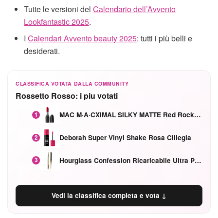
Tutte le versioni del
Calendario dell’Avvento
Lookfantastic 2025
.
I
Calendari Avvento beauty 2025
: tutti i più belli e
desiderati.
CLASSIFICA VOTATA DALLA COMMUNITY
Rossetto Rosso: i piu votati
MAC M·A·CXIMAL SILKY MATTE Red Rock mat
1
Deborah Super Vinyl Shake Rosa Ciliegia
2
Hourglass Confession Ricaricabile Ultra Preciso Ad Alta Intensità Secretly Classic Red
3
Vedi la classifica completa e vota ↓