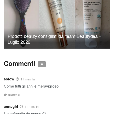
Prodotti beauty consigliati dal team Beautydea –
Luglio 2026
Commenti
4
solow
11 mesi fa
Come tutti gli anni è meraviglioso!
Rispondi
annagirl
11 mesi fa
Un cofanetto da sogno 💞