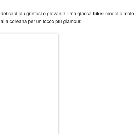
ei capi più grintosi e giovanili. Una giacca
biker
modello motoc
o alla coreana per un tocco più glamour.