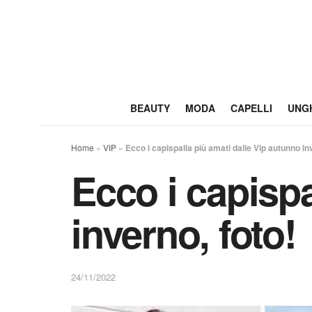
BEAUTY
MODA
CAPELLI
UNG
Home
»
VIP
»
Ecco i capispalla più amati dalle Vip autunno in
Ecco i capispa
inverno, foto!
24/11/2022