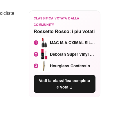
iclista
CLASSIFICA VOTATA DALLA
COMMUNITY
Rossetto Rosso: i piu votati
MAC M·A·CXIMAL SILKY MATTE Red Rock mat
1
Deborah Super Vinyl Shake Rosa Ciliegia
2
Hourglass Confession Ricaricabile Ultra Preciso Ad Alta Intensità Secretly Classic Red
3
Vedi la classifica completa
e vota ↓