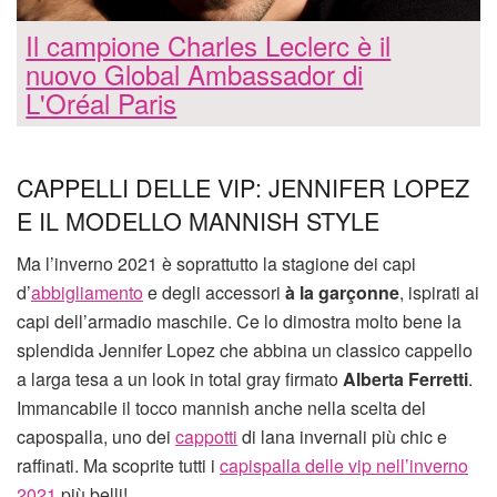
Il campione Charles Leclerc è il
nuovo Global Ambassador di
L'Oréal Paris
CAPPELLI DELLE VIP: JENNIFER LOPEZ
E IL MODELLO MANNISH STYLE
Ma l’inverno 2021 è soprattutto la stagione dei capi
d’
abbigliamento
e degli accessori
à la garçonne
, ispirati ai
capi dell’armadio maschile. Ce lo dimostra molto bene la
splendida Jennifer Lopez che abbina un classico cappello
a larga tesa a un look in total gray firmato
Alberta Ferretti
.
Immancabile il tocco mannish anche nella scelta del
capospalla, uno dei
cappotti
di lana invernali più chic e
raffinati. Ma scoprite tutti i
capispalla delle vip nell’inverno
2021
più belli!