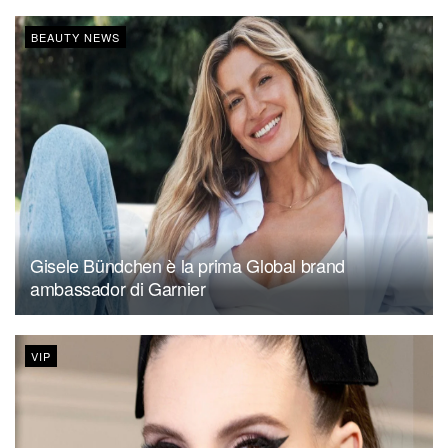
BEAUTY NEWS
Gisele Bündchen è la prima Global brand
ambassador di Garnier
VIP