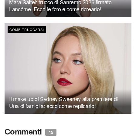
Mara Sattei: trucco di Sanremo 2026 firmato
Lancôme. Ecco le foto e come ricrearlo!
COME TRUCCARSI
Il make up di Sydney Sweeney alla premiere di
Una di famiglia: ecco come replicarlo!
Commenti
15