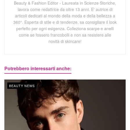
Beauty & Fashion Editor - Laureata in Scienze Storiche,
lavora come redattrice da oltre 13 anni. E' autrice di
articoli dedicati al mondo della moda e della bellezza a
360°. Esperta di stile e di tendenze, sa consigliare il look
perfetto per ogni esigenza. Colleziona scarpe e anelli
come se fossero francobolli e non sa resistere alle
novità di skincare!
Potrebbero interessarti anche:
BEAUTY NEWS