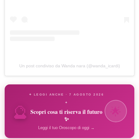
Un post condiviso da Wanda nara (@wanda_icardi)
✦ LEGGI ANCHE · 7 AGOSTO 2026
🔮
✦
🌟
Scopri cosa ti riserva il futuro
✨
Leggi il tuo Oroscopo di oggi →