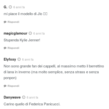
G.
6 anni fa
mi piace il modello di Jlo 👍🏼
Rispondi
magicglamour
6 anni fa
Stupenda
Kylie Jenner!
Rispondi
Elyfoxy
6 anni fa
Non sono grande fan dei cappelli, al massimo metto il berrettino
di lana in inverno (ma molto semplice, senza strass e senza
ponpon)
Rispondi
Danywave
6 anni fa
Carino quello di Federica Panicucci.