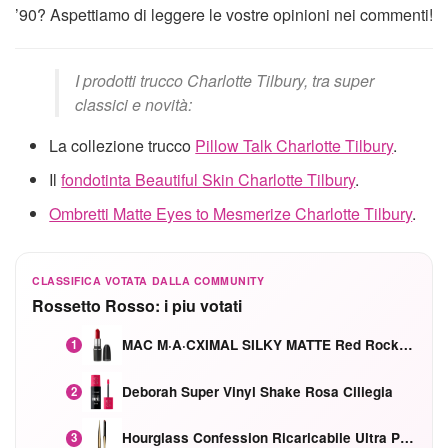
’90? Aspettiamo di leggere le vostre opinioni nei commenti!
I prodotti trucco Charlotte Tilbury, tra super
classici e novità:
La collezione trucco
Pillow Talk Charlotte Tilbury
.
Il
fondotinta Beautiful Skin Charlotte Tilbury
.
Ombretti Matte Eyes to Mesmerize Charlotte Tilbury
.
CLASSIFICA VOTATA DALLA COMMUNITY
Rossetto Rosso: i piu votati
MAC M·A·CXIMAL SILKY MATTE Red Rock mat
1
Deborah Super Vinyl Shake Rosa Ciliegia
2
Hourglass Confession Ricaricabile Ultra Preciso Ad Alta Intensità Secretly Classic Red
3