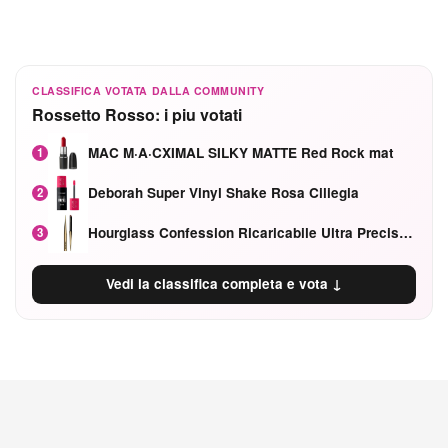
CLASSIFICA VOTATA DALLA COMMUNITY
Rossetto Rosso: i piu votati
MAC M·A·CXIMAL SILKY MATTE Red Rock mat
1
Deborah Super Vinyl Shake Rosa Ciliegia
2
Hourglass Confession Ricaricabile Ultra Preciso Ad Alta Intensità Secretly Classic Red
3
Vedi la classifica completa e vota ↓