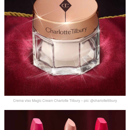
Crema viso Magic Cream Charlotte Tilbury – pic: @charlottetilbury