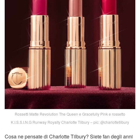
Rossetti Matte Revolution The Queen e Gracefully Pink e rossetto
K.I.S.S.I.N.G Runway Royalty Charlotte Tilbury – pic: @charlottetilbury
Cosa ne pensate di Charlotte Tilbury? Siete fan degli anni