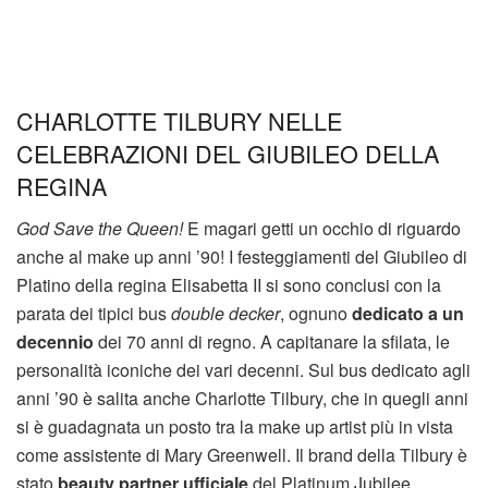
CHARLOTTE TILBURY NELLE
CELEBRAZIONI DEL GIUBILEO DELLA
REGINA
God Save the Queen!
E magari getti un occhio di riguardo
anche al make up anni ’90! I festeggiamenti del Giubileo di
Platino della regina Elisabetta II si sono conclusi con la
parata dei tipici bus
double decker
, ognuno
dedicato a un
decennio
dei 70 anni di regno. A capitanare la sfilata, le
personalità iconiche dei vari decenni. Sul bus dedicato agli
anni ’90 è salita anche Charlotte Tilbury, che in quegli anni
si è guadagnata un posto tra la make up artist più in vista
come assistente di Mary Greenwell. Il brand della Tilbury è
stato
beauty partner ufficiale
del Platinum Jubilee