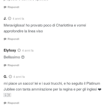
Rispondi
J.
4 anni fa
Meravigliosa! ho provato poco di Charlottina e vorrei
approfondire la linea viso
Rispondi
Elyfoxy
4 anni fa
Bellissimo 😍
Rispondi
G.
4 anni fa
mi piace un sacco! lei e i suoi trucchi, e ho seguito il Platinum
Jubilee con tanta ammirazione per la regina e per gli inglesi ❤️
🇬🇧
Rispondi