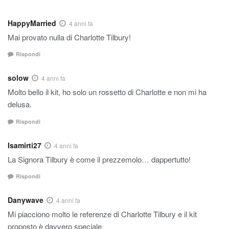
HappyMarried
4 anni fa
Mai provato nulla di Charlotte Tilbury!
Rispondi
solow
4 anni fa
Molto bello il kit, ho solo un rossetto di Charlotte e non mi ha
delusa.
Rispondi
Isamirti27
4 anni fa
La Signora Tilbury è come il prezzemolo… dappertutto!
Rispondi
Danywave
4 anni fa
Mi piacciono molto le referenze di Charlotte Tilbury e il kit
proposto è davvero speciale