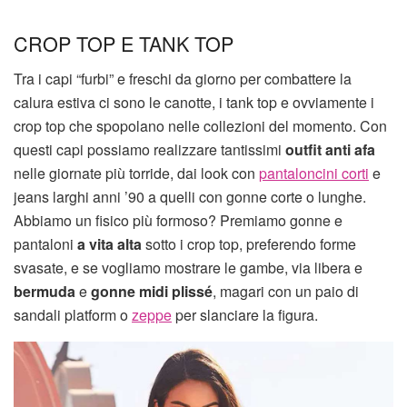
CROP TOP E TANK TOP
Tra i capi “furbi” e freschi da giorno per combattere la
calura estiva ci sono le canotte, i tank top e ovviamente i
crop top che spopolano nelle collezioni del momento. Con
questi capi possiamo realizzare tantissimi
outfit anti afa
nelle giornate più torride, dai look con
pantaloncini corti
e
jeans larghi anni ’90 a quelli con gonne corte o lunghe.
Abbiamo un fisico più formoso? Premiamo gonne e
pantaloni
a vita alta
sotto i crop top, preferendo forme
svasate, e se vogliamo mostrare le gambe, via libera e
bermuda
e
gonne midi plissé
, magari con un paio di
sandali platform o
zeppe
per slanciare la figura.