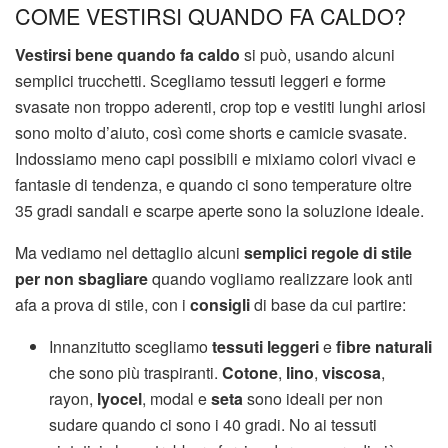
COME VESTIRSI QUANDO FA CALDO?
Vestirsi bene quando fa caldo
si può, usando alcuni
semplici trucchetti. Scegliamo tessuti leggeri e forme
svasate non troppo aderenti, crop top e vestiti lunghi ariosi
sono molto d’aiuto, così come shorts e camicie svasate.
Indossiamo meno capi possibili e mixiamo colori vivaci e
fantasie di tendenza, e quando ci sono temperature oltre
35 gradi sandali e scarpe aperte sono la soluzione ideale.
Ma vediamo nel dettaglio alcuni
semplici regole di stile
per non sbagliare
quando vogliamo realizzare look anti
afa a prova di stile, con i
consigli
di base da cui partire:
Innanzitutto scegliamo
tessuti leggeri
e
fibre naturali
che sono più traspiranti.
Cotone
,
lino
,
viscosa
,
rayon,
lyocel
, modal e
seta
sono ideali per non
sudare quando ci sono i 40 gradi. No ai tessuti