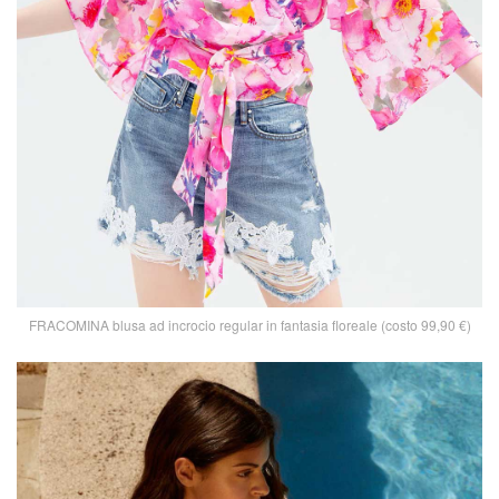
FRACOMINA blusa ad incrocio regular in fantasia floreale (costo 99,90 €)