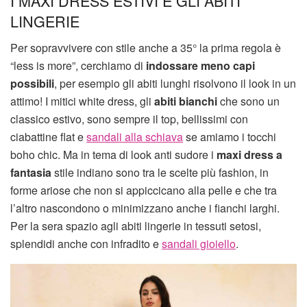
I MAXI DRESS ESTIVI E GLI ABITI
LINGERIE
Per sopravvivere con stile anche a 35° la prima regola è
“less is more”, cerchiamo di
indossare meno capi
possibili
, per esempio gli abiti lunghi risolvono il look in un
attimo! I mitici white dress, gli
abiti bianchi
che sono un
classico estivo, sono sempre il top, bellissimi con
ciabattine flat e
sandali alla schiava
se amiamo i tocchi
boho chic. Ma in tema di look anti sudore i
maxi dress a
fantasia
stile indiano sono tra le scelte più fashion, in
forme ariose che non si appiccicano alla pelle e che tra
l’altro nascondono o minimizzano anche i fianchi larghi.
Per la sera spazio agli abiti lingerie in tessuti setosi,
splendidi anche con infradito e
sandali gioiello
.