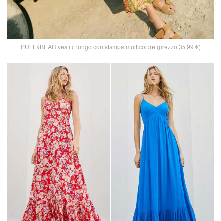
PULL&BEAR vestito lungo con stampa multicolore (prezzo 35,99 €)