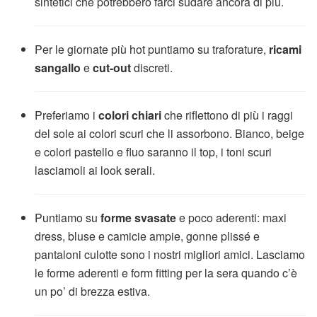
sintetici che potrebbero farci sudare ancora di più.
Per le giornate più hot puntiamo su traforature,
ricami
sangallo
e
cut-out
discreti.
Preferiamo i
colori chiari
che riflettono di più i raggi
del sole ai colori scuri che li assorbono. Bianco, beige
e colori pastello e fluo saranno il top, i toni scuri
lasciamoli ai look serali.
Puntiamo su
forme svasate
e poco aderenti: maxi
dress, bluse e camicie ampie, gonne plissé e
pantaloni culotte sono i nostri migliori amici. Lasciamo
le forme aderenti e form fitting per la sera quando c’è
un po’ di brezza estiva.