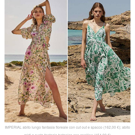
IMPERIAL abito lungo fantasia floreale con cut out e spacco (162,00 €); abito
midi a ruota fantasia botanica con spalline (154,00 €)