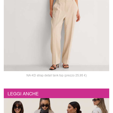
NA-KD strap detail tank top (prezzo 25,95 €)
LEGGI ANCHE