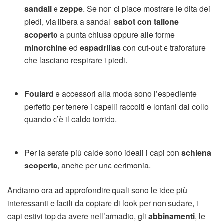
sandali
e
zeppe
. Se non ci piace mostrare le dita dei
piedi, via libera a sandali
sabot con tallone
scoperto
a punta chiusa oppure alle forme
minorchine
ed
espadrillas
con cut-out e traforature
che lasciano respirare i piedi.
Foulard
e accessori alla moda sono l’espediente
perfetto per tenere i capelli raccolti e lontani dal collo
quando c’è il caldo torrido.
Per la serate più calde sono ideali i capi con
schiena
scoperta
, anche per una cerimonia.
Andiamo ora ad approfondire quali sono le idee più
interessanti e facili da copiare di look per non sudare, i
capi estivi top da avere nell’armadio, gli
abbinamenti
, le