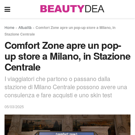
Home
»
Attualità
»
Comfort Zone apre un pop-up store a Milano, in
Stazione Centrale
Comfort Zone apre un pop-
up store a Milano, in Stazione
Centrale
I viaggiatori che partono o passano dalla
stazione di Milano Centrale possono avere una
consulenza e fare acquisti e uno skin test
05/03/2025