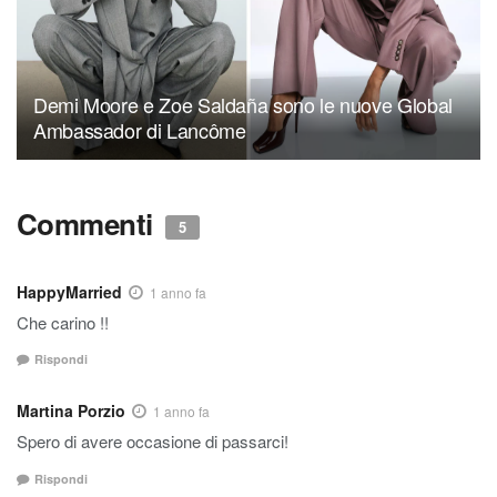
Demi Moore e Zoe Saldaña sono le nuove Global
Ambassador di Lancôme
Commenti
5
HappyMarried
1 anno fa
Che carino !!
Rispondi
Martina Porzio
1 anno fa
Spero di avere occasione di passarci!
Rispondi