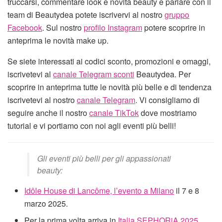
truccarsi, commentare look e novità beauty e parlare con il
team di Beautydea potete iscrivervi al nostro
gruppo
Facebook
. Sul nostro
profilo Instagram
potere scoprire in
anteprima le novità make up.
Se siete interessati ai codici sconto, promozioni e omaggi,
iscrivetevi al
canale Telegram sconti
Beautydea. Per
scoprire in anteprima tutte le novità più belle e di tendenza
iscrivetevi al nostro
canale Telegram
. Vi consigliamo di
seguire anche il nostro
canale TikTok
dove mostriamo
tutorial e vi portiamo con noi agli eventi più belli!
Gli eventi più belli per gli appassionati
beauty:
Idôle House di Lancôme, l’evento a Milano
il 7 e 8
marzo 2025.
Per la prima volta arriva in
Italia SEPHORiA 2025
.