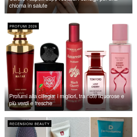
chioma in salute
PROFUMI 2026
Profumi alla ciliegia: i migliori, tra note liquorose e
più verdi e fresche
RECENSIONI BEAUTY