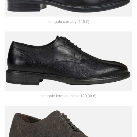
stringate carnaby (115 €)
stringate terence (costo 129,90 €)