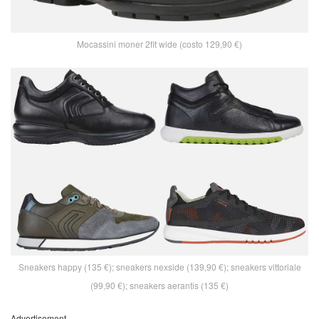
Mocassini moner 2fit wide (costo 129,90 €)
Sneakers happy (135 €); sneakers nexside (139,90 €); sneakers vittoriale
(99,90 €); sneakers aerantis (135 €)
Advertisement