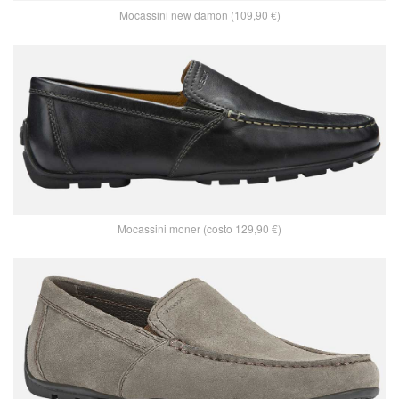
Mocassini new damon (109,90 €)
Mocassini moner (costo 129,90 €)