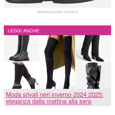
Stivaletti smoother (109,90 €)
LEGGI ANCHE
Moda stivali neri inverno 2024 2025:
eleganza dalla mattina alla sera