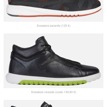
Sneakers aerantis (135 €)
Sneakers nexside (costo 139,90 €)