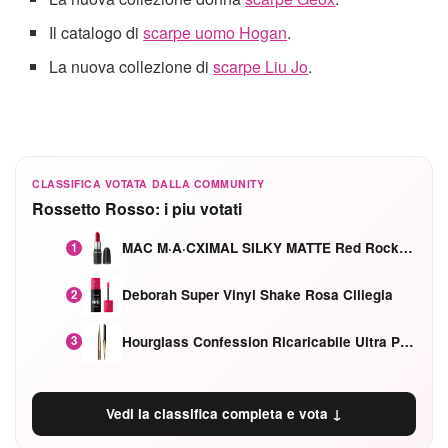
Il catalogo di
scarpe uomo Hogan
.
La nuova collezione di
scarpe Liu Jo
.
CLASSIFICA VOTATA DALLA COMMUNITY
Rossetto Rosso: i piu votati
MAC M·A·CXIMAL SILKY MATTE Red Rock mat
1
Deborah Super Vinyl Shake Rosa Ciliegia
2
Hourglass Confession Ricaricabile Ultra Preciso Ad Alta Intensità Secretly Classic Red
3
Vedi la classifica completa e vota ↓