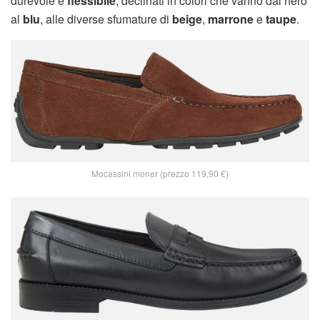
durevole e
flessibile
, declinati in colori che vanno dal nero
al
blu
, alle diverse sfumature di
beige
,
marrone
e
taupe
.
Mocassini moner (prezzo 119,90 €)