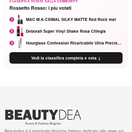
CLASSIFICA VOTATA DALLA COMMUNITY
Rossetto Rosso: i piu votati
MAC M·A·CXIMAL SILKY MATTE Red Rock mat
1
Deborah Super Vinyl Shake Rosa Ciliegia
2
Hourglass Confession Ricaricabile Ultra Preciso Ad Alta Intensità Secretly Classic Red
3
Vedi la classifica completa e vota ↓
Beautydea è il principale blogzine italiano dedicato alle news sul