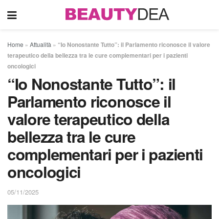
Home
»
Attualità
»
“Io Nonostante Tutto”: il Parlamento riconosce il valore
terapeutico della bellezza tra le cure complementari per i pazienti
oncologici
“Io Nonostante Tutto”: il
Parlamento riconosce il
valore terapeutico della
bellezza tra le cure
complementari per i pazienti
oncologici
05/11/2025