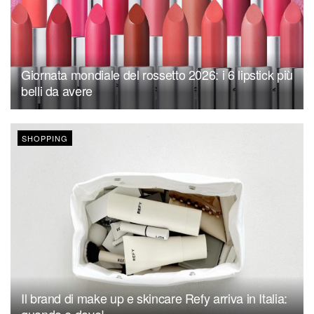
Giornata mondiale del rossetto 2026: i 6 lipstick più
belli da avere
SHOPPING
Il brand di make up e skincare Refy arriva in Italia:
quando e dove!