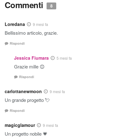
Commenti
8
Loredana
9 mesi fa
Bellissimo articolo, grazie.
Rispondi
Jessica Fiumara
5 mesi fa
Grazie mille 😊
Rispondi
carlottanewmoon
9 mesi fa
Un grande progetto 💘
Rispondi
magicglamour
9 mesi fa
Un progetto nobile 💗