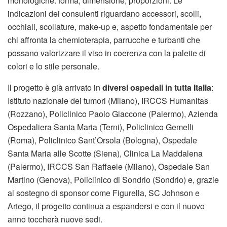
morfologiche: forma, dimensione, proporzioni. Le
indicazioni dei consulenti riguardano accessori, scolli,
occhiali, scollature, make-up e, aspetto fondamentale per
chi affronta la chemioterapia, parrucche e turbanti che
possano valorizzare il viso in coerenza con la palette di
colori e lo stile personale.
Il progetto è già arrivato in
diversi ospedali in tutta Italia
:
Istituto nazionale dei tumori (Milano), IRCCS Humanitas
(Rozzano), Policlinico Paolo Giaccone (Palermo), Azienda
Ospedaliera Santa Maria (Terni), Policlinico Gemelli
(Roma), Policlinico Sant’Orsola (Bologna), Ospedale
Santa Maria alle Scotte (Siena), Clinica La Maddalena
(Palermo), IRCCS San Raffaele (Milano), Ospedale San
Martino (Genova), Policlinico di Sondrio (Sondrio) e, grazie
al sostegno di sponsor come Figurella, SC Johnson e
Artego, il progetto continua a espandersi e con il nuovo
anno toccherà nuove sedi.