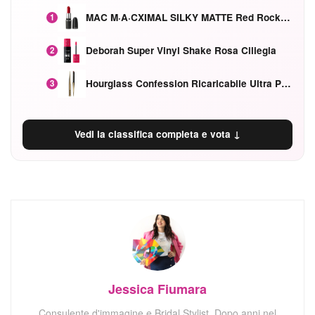
MAC M·A·CXIMAL SILKY MATTE Red Rock mat
1
Deborah Super Vinyl Shake Rosa Ciliegia
2
Hourglass Confession Ricaricabile Ultra Preciso Ad Alta Intensità Secretly Classic Red
3
Vedi la classifica completa e vota ↓
Jessica Fiumara
Consulente d'immagine e Bridal Stylist. Dopo anni nel