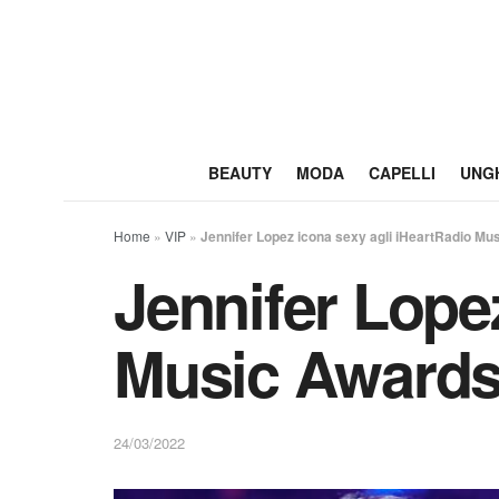
BEAUTY
MODA
CAPELLI
UNG
Home
»
VIP
»
Jennifer Lopez icona sexy agli iHeartRadio Mus
Jennifer Lope
Music Awards:
24/03/2022