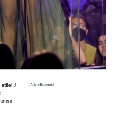
 stile
! J
Advertisement
c
itense