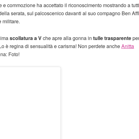
ne e commozione ha accettato il riconoscimento mostrando a tutt
 della serata, sul palcoscenico davanti al suo compagno Ben Aff
 militare.
ssima
scollatura a V
che apre alla gonna in
tulle trasparente
pe
 Lo è regina di sensualità e carisma! Non perdete anche
Anitta
nna: Foto!