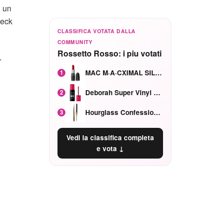
i un
leck
CLASSIFICA VOTATA DALLA
COMMUNITY
Rossetto Rosso: i piu votati
r
MAC M·A·CXIMAL SILKY MATTE Red Rock mat
1
Deborah Super Vinyl Shake Rosa Ciliegia
2
Hourglass Confession Ricaricabile Ultra Preciso Ad Alta Intensità Secretly Classic Red
3
Vedi la classifica completa
e vota ↓