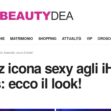
HIE
MATRIMONIO
SHOPPING
ATTUALITÀ
VIP
OROSC
ic Awards: ecco il look!
z icona sexy agli 
 ecco il look!