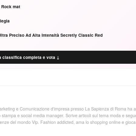
 Rock mat
iegia
ltra Preciso Ad Alta Intensità Secretly Classic Red
a classifica completa e vota ↓
Marketing e Comunicazione d'impresa presso La Sapienza di Roma ha a
o stampa e social media manager. Scrive articoli sul tema moda e segu
denze del mondo Vip. Fashion addicted, ama lo shopping online e gioca