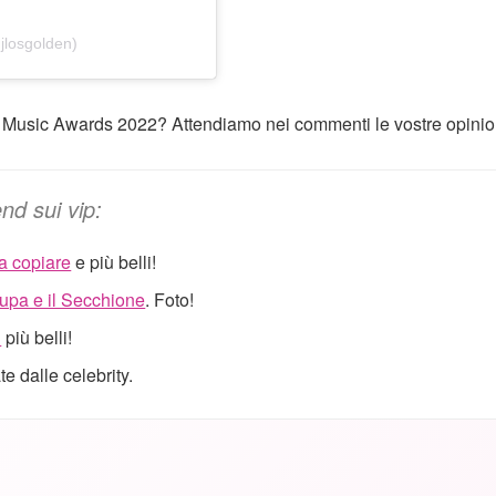
jlosgolden)
o Music Awards 2022? Attendiamo nei commenti le vostre opinio
end sui vip:
da copiare
e più belli!
upa e il Secchione
. Foto!
i
più belli!
 dalle celebrity.