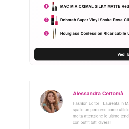
MAC M·A·CXIMAL SILKY MATTE Red
1
Deborah Super Vinyl Shake Rosa Cil
2
Hourglass Confession Ricaricabile U
3
Vedi l
Alessandra Certomà
Fashion Editor - Laureata in 
spalle un percorso come uffici
molta attenzione le ultime ten
con outfit tutti diversi!