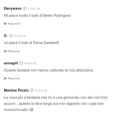
Danywave
4 anni fa
Mi piace molto il look di Belen Rodríguez
Rispondi
G.
4 anni fa
mi piace il look di Elena Santarelli
Rispondi
annagirl
4 anni fa
Queste fantasie non hanno catturato la mia attenzione
Rispondi
Martina Porzio
4 anni fa
La cosa più a fantasia che ho è una gonna blu con dei mini fiori
azzurri…questo la dice lunga sul mio rapporto con i capi non
monocromatici 😅