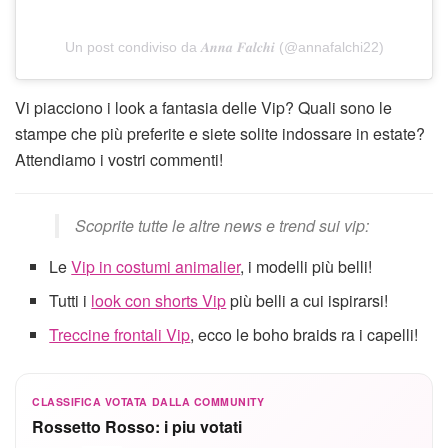
Un post condiviso da 𝑨𝒏𝒏𝒂 𝑭𝒂𝒍𝒄𝒉𝒊 (@annafalchi22)
Vi piacciono i look a fantasia delle Vip? Quali sono le
stampe che più preferite e siete solite indossare in estate?
Attendiamo i vostri commenti!
Scoprite tutte le altre news e trend sui vip:
Le
Vip in costumi animalier
, i modelli più belli!
Tutti i
look con shorts Vip
più belli a cui ispirarsi!
Treccine frontali Vip
, ecco le boho braids ra i capelli!
CLASSIFICA VOTATA DALLA COMMUNITY
Rossetto Rosso: i piu votati