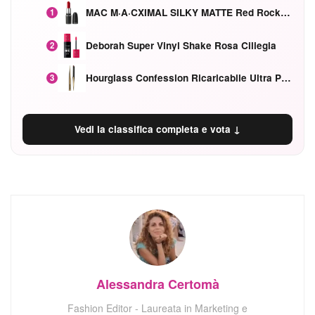
MAC M·A·CXIMAL SILKY MATTE Red Rock mat
1
Deborah Super Vinyl Shake Rosa Ciliegia
2
Hourglass Confession Ricaricabile Ultra Preciso Ad Alta Intensità Secretly Classic Red
3
Vedi la classifica completa e vota ↓
Alessandra Certomà
Fashion Editor - Laureata in Marketing e