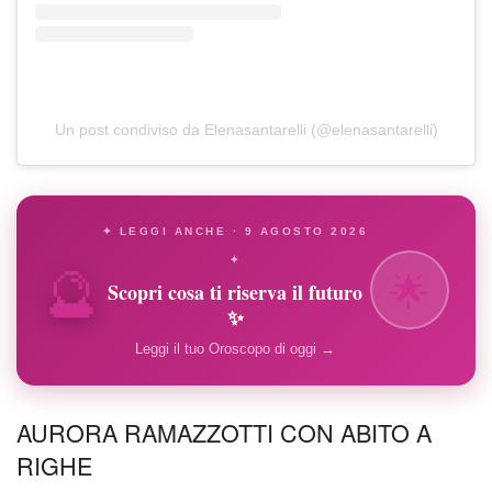
Un post condiviso da Elenasantarelli (@elenasantarelli)
✦ LEGGI ANCHE · 9 AGOSTO 2026
🔮
✦
🌟
Scopri cosa ti riserva il futuro
✨
Leggi il tuo Oroscopo di oggi →
AURORA RAMAZZOTTI CON ABITO A
RIGHE