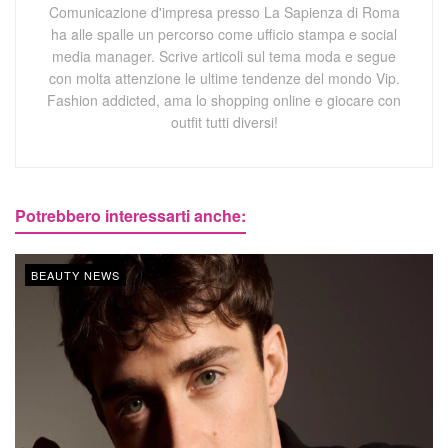
Comunicazione d'impresa presso La Sapienza di Roma
ha alle spalle un percorso come ufficio stampa e social
media manager. Scrive articoli sul tema moda e segue
con molta attenzione le ultime tendenze del mondo Vip.
Fashion addicted, ama lo shopping online e giocare con
outfit tutti diversi!
Potrebbero interessarti anche:
BEAUTY NEWS