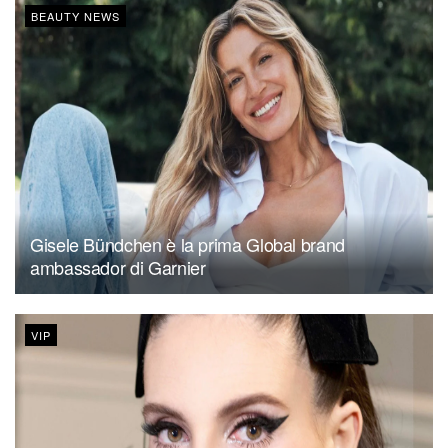
BEAUTY NEWS
Gisele Bündchen è la prima Global brand
ambassador di Garnier
VIP