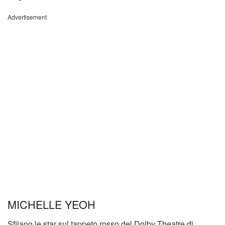
Advertisement
MICHELLE YEOH
Sfilano le star sul tappeto rosso del Dolby Theatre di