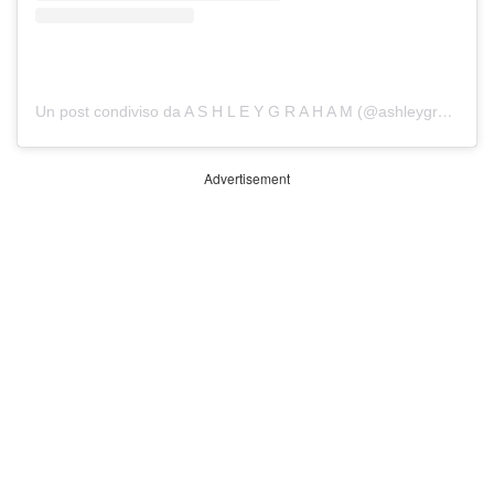
Un post condiviso da A S H L E Y G R A H A M (@ashleygraham)
Advertisement