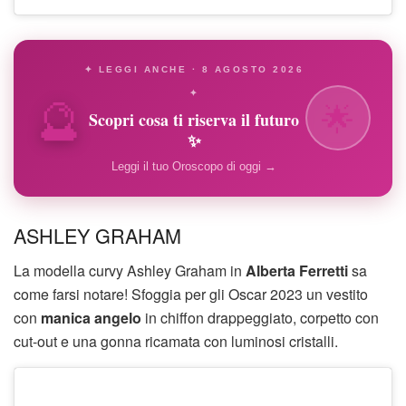
✦ LEGGI ANCHE · 8 AGOSTO 2026
🔮
✦
🌟
Scopri cosa ti riserva il futuro
✨
Leggi il tuo Oroscopo di oggi →
ASHLEY GRAHAM
La modella curvy Ashley Graham in
Alberta Ferretti
sa
come farsi notare! Sfoggia per gli Oscar 2023 un vestito
con
manica angelo
in chiffon drappeggiato, corpetto con
cut-out e una gonna ricamata con luminosi cristalli.