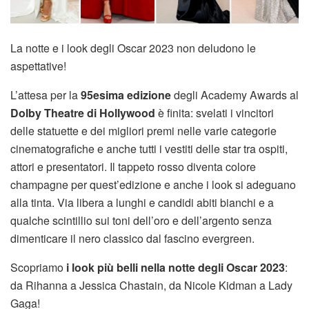
La notte e i look degli Oscar 2023 non deludono le
aspettative!
L’attesa per la
95esima edizione
degli Academy Awards al
Dolby Theatre di Hollywood
è finita: svelati i vincitori
delle statuette e dei migliori premi nelle varie categorie
cinematografiche e anche tutti i vestiti delle star tra ospiti,
attori e presentatori. Il tappeto rosso diventa colore
champagne per quest’edizione e anche i look si adeguano
alla tinta. Via libera a lunghi e candidi abiti bianchi e a
qualche scintillio sui toni dell’oro e dell’argento senza
dimenticare il nero classico dal fascino evergreen.
Scopriamo
i look più belli nella notte degli Oscar 2023
:
da Rihanna a Jessica Chastain, da Nicole Kidman a Lady
Gaga!