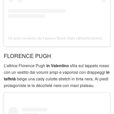
Un post condiviso da Fashion Bomb Daily (@fashionbombdaily)
FLORENCE PUGH
L’attrice Florence Pugh
in Valentino
sfila sul tappeto rosso
con un vestito dai volumi ampi e vaporosi con drappeggi
in
taffetà
beige una cady culotte stretch in tinta nera. Ai piedi
protagoniste le le décolleté nere con maxi plateau.