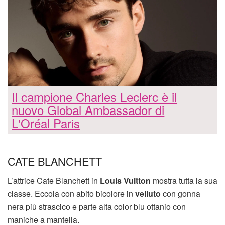
Il campione Charles Leclerc è il
nuovo Global Ambassador di
L'Oréal Paris
CATE BLANCHETT
L’attrice Cate Blanchett in
Louis Vuitton
mostra tutta la sua
classe. Eccola con abito bicolore in
velluto
con gonna
nera più strascico e parte alta color blu ottanio con
maniche a mantella.