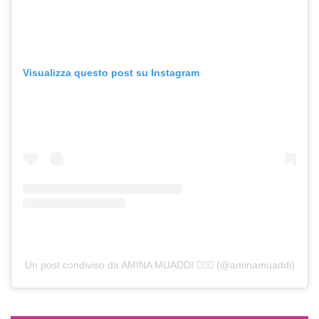
Visualizza questo post su Instagram
Un post condiviso da AMINA MUADDI 🧚🏽‍♀️ (@aminamuaddi)