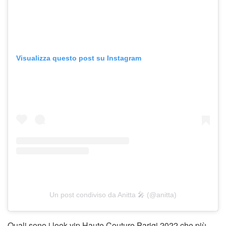
Visualizza questo post su Instagram
Un post condiviso da Anitta 🎤 (@anitta)
Quali sono i look vip Haute Couture Parigi 2022 che più