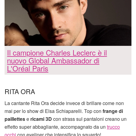
Il campione Charles Leclerc è il
nuovo Global Ambassador di
L'Oréal Paris
RITA ORA
La cantante Rita Ora decide invece di brillare come non
mai per lo show di Elsa Schiaparelli. Top con
frange di
paillettes
e
ricami 3D
con strass sul pantaloni creano un
effetto super abbagliante, accompagnato da un
trucco
occhi
con eyeliner che intensifica lo sguardo!