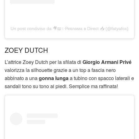
Un post condiviso da 🎥📖✨Реклама в Direct 📥 (@fatyafox)
ZOEY DUTCH
L’attrice Zoey Dutch per la sfilata di
Giorgio Armani Privé
valorizza la silhouette grazie a un top a fascia nero
abbinato a una
gonna lunga
a tubino con spacco laterali e
sandali tono su tono ai piedi. Semplice ma raffinata!