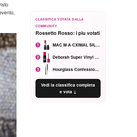
visto
evento,
CLASSIFICA VOTATA DALLA
COMMUNITY
Rossetto Rosso: i piu votati
MAC M·A·CXIMAL SILKY MATTE Red Rock mat
1
Deborah Super Vinyl Shake Rosa Ciliegia
2
Hourglass Confession Ricaricabile Ultra Preciso Ad Alta Intensità Secretly Classic Red
3
Vedi la classifica completa
e vota ↓