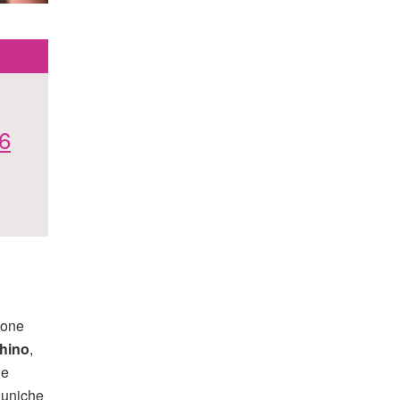
 6
ione
hino
,
 e
i uniche