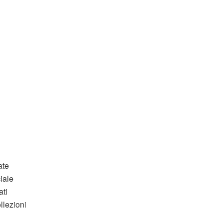
ate
iale
ati
llezioni