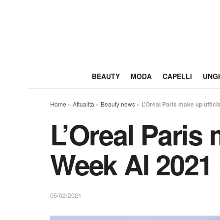
BEAUTY
MODA
CAPELLI
UNG
Home
»
Attualità
»
Beauty news
»
L’Oreal Paris make up uffic
L’Oreal Paris 
Week AI 2021
05/02/2021