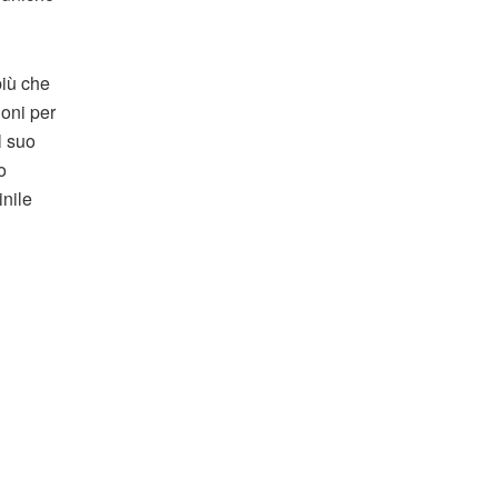
più che
ioni per
l suo
o
inile