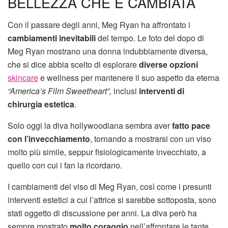
BELLEZZA CHE È CAMBIATA
Con il passare degli anni, Meg Ryan ha affrontato i
cambiamenti inevitabili
del tempo. Le foto del dopo di
Meg Ryan mostrano una donna indubbiamente diversa,
che si dice abbia scelto di esplorare
diverse opzioni
skincare
e wellness per mantenere il suo aspetto da eterna
“America’s Film Sweetheart”,
inclusi
interventi di
chirurgia estetica
.
Solo oggi la diva hollywoodiana sembra aver
fatto pace
con l’invecchiamento
, tornando a mostrarsi con un viso
molto più simile, seppur fisiologicamente invecchiato, a
quello con cui i fan la ricordano.
I cambiamenti del viso di Meg Ryan, così come i presunti
interventi estetici a cui l’attrice si sarebbe sottoposta, sono
stati oggetto di discussione per anni. La diva però ha
sempre mostrato
molto coraggio
nell’affrontare le tante