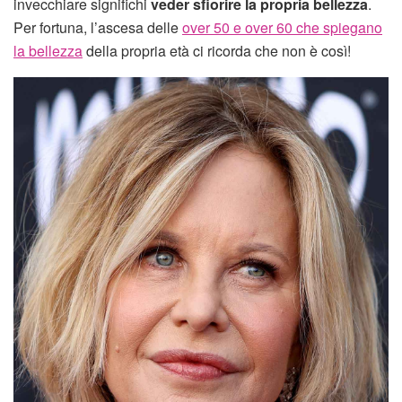
invecchiare significhi
veder sfiorire la propria bellezza
.
Per fortuna, l’ascesa delle
over 50 e over 60 che spiegano
la bellezza
della propria età ci ricorda che non è così!