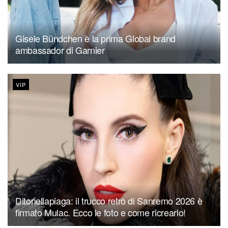
Gisele Bündchen è la prima Global brand
ambassador di Garnier
VIP
Ditonellapiaga: il trucco retrò di Sanremo 2026 è
firmato Mulac. Ecco le foto e come ricrearlo!