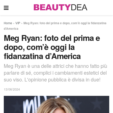
Home
»
VIP
»
Meg Ryan: foto del prima e dopo, com’è oggi la fidanzatina
d’America
Meg Ryan: foto del prima e
dopo, com’è oggi la
fidanzatina d’America
Meg Ryan è una delle attrici che hanno fatto più
parlare di sé, complici i cambiamenti estetici del
suo viso. L'opinione pubblica è divisa in due!
13/06/2024