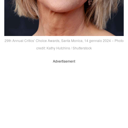
29th Annual Critics’ Choice Awards, Santa Monica, 14 gennaio 2024 – Photo
credit: Kathy Hutchins / Shutterstock
Advertisement