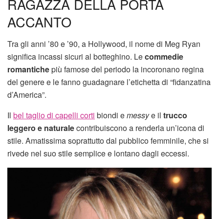
RAGAZZA DELLA PORTA
ACCANTO
Tra gli anni ’80 e ’90, a Hollywood, il nome di Meg Ryan
significa incassi sicuri al botteghino. Le
commedie
romantiche
più famose del periodo la incoronano regina
del genere e le fanno guadagnare l’etichetta di “fidanzatina
d’America”.
Il
bel taglio di capelli corti
biondi e
messy
e il
trucco
leggero e naturale
contribuiscono a renderla un’icona di
stile. Amatissima soprattutto dal pubblico femminile, che si
rivede nel suo stile semplice e lontano dagli eccessi.