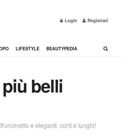
Login
Registrati
OPO
LIFESTYLE
BEAUTYPEDIA
più belli
l'uncinetto e eleganti, corti e lunghi!