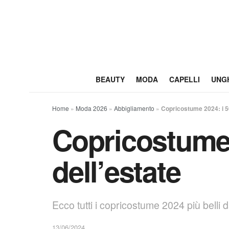
BEAUTY
MODA
CAPELLI
UNG
Home
»
Moda 2026
»
Abbigliamento
»
Copricostume 2024: i 50 
Copricostume 2
dell’estate
Ecco tutti i copricostume 2024 più belli da
13/06/2024