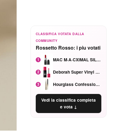
CLASSIFICA VOTATA DALLA
COMMUNITY
Rossetto Rosso: i piu votati
MAC M·A·CXIMAL SILKY MATTE Red Rock mat
1
Deborah Super Vinyl Shake Rosa Ciliegia
2
Hourglass Confession Ricaricabile Ultra Preciso Ad Alta Intensità Secretly Classic Red
3
Vedi la classifica completa
e vota ↓