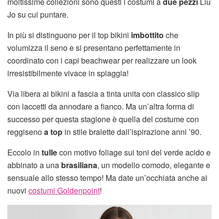
moltissime collezioni sono questi i costumi a
due pezzi
Liu
Jo su cui puntare.
In più si distinguono per il top bikini
imbottito
che
volumizza il seno e si presentano perfettamente in
coordinato con i capi beachwear per realizzare un look
irresistibilmente vivace in spiaggia!
Via libera ai bikini a fascia a tinta unita con classico slip
con laccetti da annodare a fianco. Ma un’altra forma di
successo per questa stagione è quella del costume con
reggiseno
a top
in stile bralette dall’ispirazione anni ’90.
Eccolo in
tulle
con motivo foliage sui toni del verde acido e
abbinato a una
brasiliana
, un modello comodo, elegante e
sensuale allo stesso tempo! Ma date un’occhiata anche ai
nuovi
costumi Goldenpoint
!