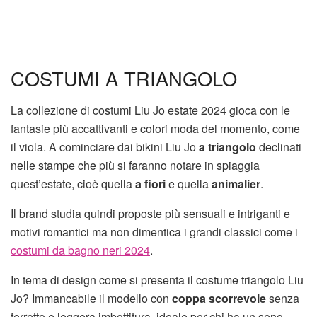
COSTUMI A TRIANGOLO
La collezione di costumi Liu Jo estate 2024 gioca con le
fantasie più accattivanti e colori moda del momento, come
il viola. A cominciare dai bikini Liu Jo
a triangolo
declinati
nelle stampe che più si faranno notare in spiaggia
quest’estate, cioè quella
a fiori
e quella
animalier
.
Il brand studia quindi proposte più sensuali e intriganti e
motivi romantici ma non dimentica i grandi classici come i
costumi da bagno neri 2024
.
In tema di design come si presenta il costume triangolo Liu
Jo? Immancabile il modello con
coppa scorrevole
senza
ferretto e leggera imbottitura, ideale per chi ha un seno