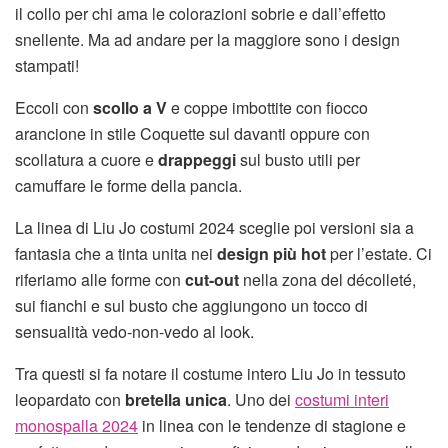
il collo per chi ama le colorazioni sobrie e dall’effetto
snellente. Ma ad andare per la maggiore sono i design
stampati!
Eccoli con
scollo a V
e coppe imbottite con fiocco
arancione in stile Coquette sul davanti oppure con
scollatura a cuore e
drappeggi
sul busto utili per
camuffare le forme della pancia.
La linea di Liu Jo costumi 2024 sceglie poi versioni sia a
fantasia che a tinta unita nei
design più hot
per l’estate. Ci
riferiamo alle forme con
cut-out
nella zona del décolleté,
sui fianchi e sul busto che aggiungono un tocco di
sensualità vedo-non-vedo al look.
Tra questi si fa notare il costume intero Liu Jo in tessuto
leopardato con
bretella unica
. Uno dei
costumi interi
monospalla 2024
in linea con le tendenze di stagione e