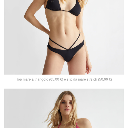
Top mare a triangolo (65,00 €) e slip da mare stretch (50,00 €)