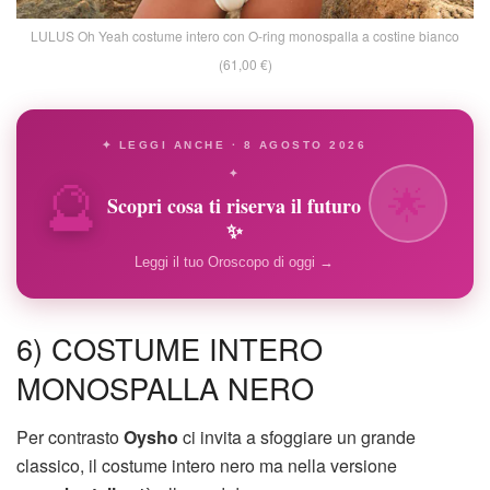
LULUS Oh Yeah costume intero con O-ring monospalla a costine bianco
(61,00 €)
✦ LEGGI ANCHE · 8 AGOSTO 2026
🔮
✦
🌟
Scopri cosa ti riserva il futuro
✨
Leggi il tuo Oroscopo di oggi →
6) COSTUME INTERO
MONOSPALLA NERO
Per contrasto
Oysho
ci invita a sfoggiare un grande
classico, il costume intero nero ma nella versione