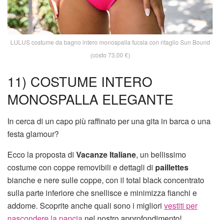
LULUS costume da bagno intero monospalla fucsia con ritaglio Sun Bound
(costo 73,00 €)
11) COSTUME INTERO
MONOSPALLA ELEGANTE
In cerca di un capo più raffinato per una gita in barca o una
festa glamour?
Ecco la proposta di
Vacanze Italiane
, un bellissimo
costume con coppe removibili e dettagli di
paillettes
bianche e nere sulle coppe, con il total black concentrato
sulla parte inferiore che snellisce e minimizza fianchi e
addome. Scoprite anche quali sono i migliori
vestiti per
nascondere la pancia
nel nostro approfondimento!