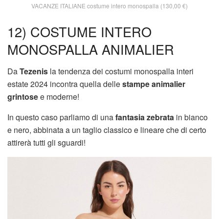
VACANZE ITALIANE costume intero monospalla (130,00 €)
12) COSTUME INTERO
MONOSPALLA ANIMALIER
Da
Tezenis
la tendenza dei costumi monospalla interi
estate 2024 incontra quella delle
stampe animalier
grintose
e moderne!
In questo caso parliamo di una
fantasia zebrata
in bianco
e nero, abbinata a un taglio classico e lineare che di certo
attirerà tutti gli sguardi!