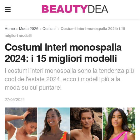
Home
»
Moda 2026
»
Costumi
»
Costumi interi monospalla 2024: i 15
migliori modelli
Costumi interi monospalla
2024: i 15 migliori modelli
I costumi interi monospalla sono la tendenza più
cool dell'estate 2024, ecco i modelli più alla
moda su cui puntare!
27/05/2024