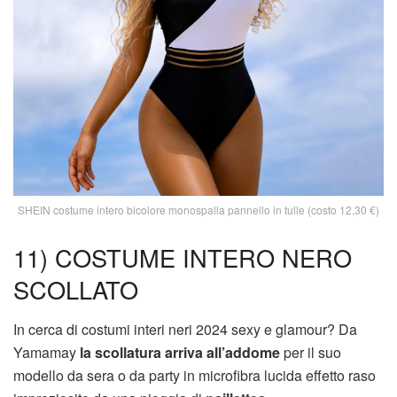
SHEIN costume intero bicolore monospalla pannello in tulle (costo 12,30 €)
11) COSTUME INTERO NERO
SCOLLATO
In cerca di costumi interi neri 2024 sexy e glamour? Da
Yamamay
la scollatura arriva all’addome
per il suo
modello da sera o da party in microfibra lucida effetto raso