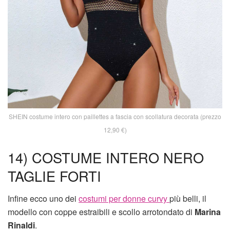
SHEIN costume intero con paillettes a fascia con scollatura decorata (prezzo
12,90 €)
14) COSTUME INTERO NERO
TAGLIE FORTI
Infine ecco uno dei
costumi per donne curvy
più belli, il
modello con coppe estraibili e scollo arrotondato di
Marina
Rinaldi
.