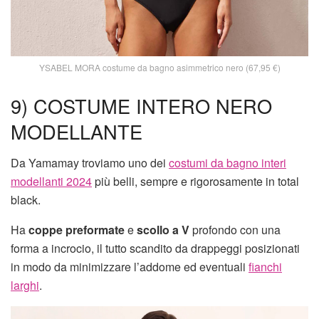
YSABEL MORA costume da bagno asimmetrico nero (67,95 €)
9) COSTUME INTERO NERO
MODELLANTE
Da Yamamay troviamo uno dei
costumi da bagno interi
modellanti 2024
più belli, sempre e rigorosamente in total
black.
Ha
coppe preformate
e
scollo a V
profondo con una
forma a incrocio, il tutto scandito da drappeggi posizionati
in modo da minimizzare l’addome ed eventuali
fianchi
larghi
.